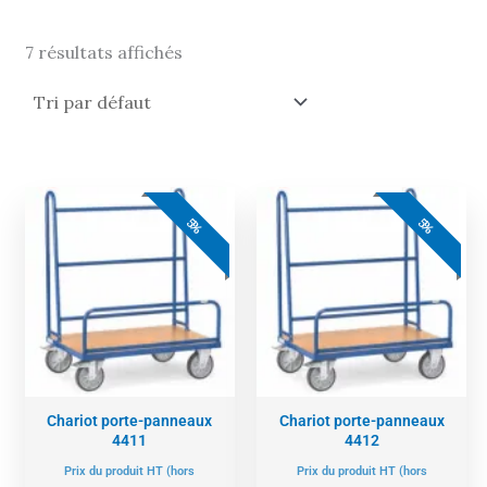
7 résultats affichés
Le
Le
Le
Le
prix
prix
prix
prix
5%
5%
actuel
initial
actuel
initial
est :
était :
est :
était :
346,00 €.
364,00 €.
352,00 €.
371,00 €.
Chariot porte-panneaux
Chariot porte-panneaux
4411
4412
Prix du produit HT (hors
Prix du produit HT (hors