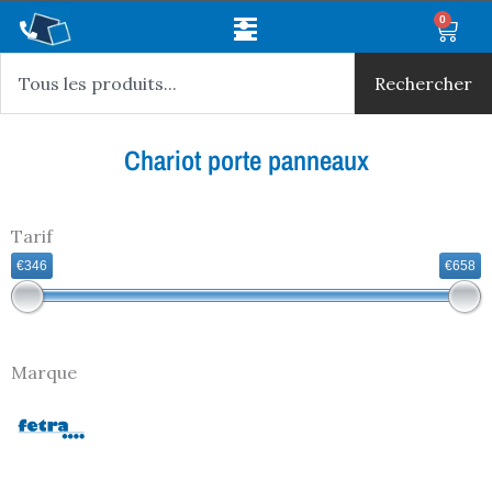
Aller
Main
0
Panie
au
Rechercher
Menu
contenu
Rechercher
Chariot porte panneaux
Tarif
€346
€658
Marque