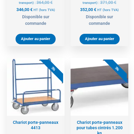
364,00
€
371,00
€
transport) :
transport) :
346,00
€
352,00
€
HT
(hors TVA)
HT
(hors TVA)
Disponible sur
Disponible sur
commande
commande
Ajouter au panier
Ajouter au panier
Le
Le
Le
Le
prix
prix
prix
prix
5%
5%
actuel
initial
actuel
initial
est :
était :
est :
était :
383,00 €.
403,00 €.
530,00 €.
558,00 €.
Chariot porte-panneaux
Chariot porte-panneaux
4413
pour tubes cintrés 1.200
kg