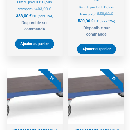
Prix du produit HT (hors
Prix du produit HT (hors
403,00
€
transport) :
558,00
€
transport) :
383,00
€
HT
(hors TVA)
530,00
€
HT
(hors TVA)
Disponible sur
Disponible sur
commande
commande
Ajouter au panier
Ajouter au panier
Le
Le
Le
Le
prix
prix
prix
prix
5%
5%
actuel
initial
actuel
initial
est :
était :
est :
était :
658,00 €.
693,00 €.
418,00 €.
440,00 €.