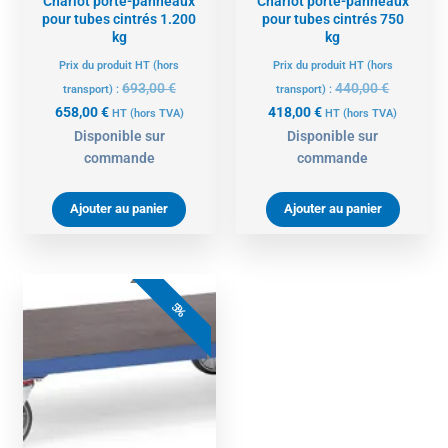
Chariot porte-panneaux
Chariot porte-panneaux
pour tubes cintrés 1.200
pour tubes cintrés 750
kg
kg
Prix du produit HT (hors
Prix du produit HT (hors
693,00
€
440,00
€
transport) :
transport) :
658,00
€
418,00
€
HT
(hors TVA)
HT
(hors TVA)
Disponible sur
Disponible sur
commande
commande
Ajouter au panier
Ajouter au panier
Le
Le
prix
prix
5%
actuel
initial
est :
était :
543,00 €.
572,00 €.