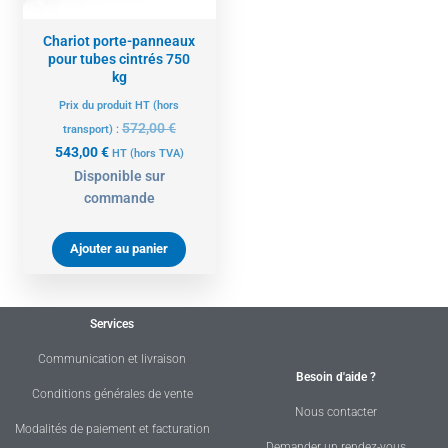
Chariot porte-panneaux
pour tubes cintrés 750
kg
Prix du produit HT (hors
572,00
€
transport) :
543,00
€
HT
(hors TVA)
Disponible sur
commande
Ajouter au panier
Services
Communication et livraison
Besoin d'aide ?
Conditions générales de vente
Nous contacter
Modalités de paiement et facturation
Demander un rendez-vous