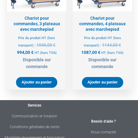
Chariot pour
Chariot pour
commandes, 3 plateaux
commandes, 4 plateaux
avec marchepied
avec marchepied
Prix du produit HT (hors
Prix du produit HT (hors
1046,00
€
1144,00
€
transport) :
transport) :
994,00
€
1087,00
€
HT
(hors TVA)
HT
(hors TVA)
Disponible sur
Disponible sur
commande
commande
Ajouter au panier
Ajouter au panier
Services
Communication et livraison
Besoin d'aide ?
Conditions générales de vente
Nous contacter
Modalités de paiement et facturation