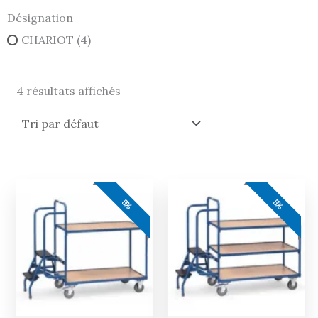
Désignation
CHARIOT
(4)
4 résultats affichés
Le
Le
Le
Le
prix
prix
prix
prix
5%
5%
actuel
initial
actuel
initial
est :
était :
est :
était :
716,00 €.
754,00 €.
826,00 €.
869,00 €.