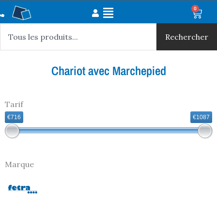
Aller
Main
0
Panie
au
Rechercher
Menu
contenu
Rechercher
Chariot avec Marchepied
Tarif
€716
€1087
Marque