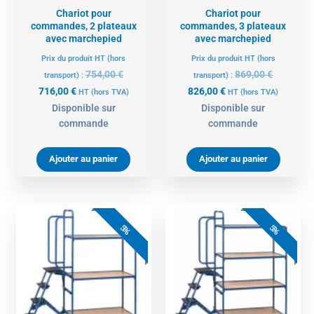
Chariot pour
Chariot pour
commandes, 2 plateaux
commandes, 3 plateaux
avec marchepied
avec marchepied
Prix du produit HT (hors
Prix du produit HT (hors
754,00
€
869,00
€
transport) :
transport) :
716,00
€
826,00
€
HT
(hors TVA)
HT
(hors TVA)
Disponible sur
Disponible sur
commande
commande
Ajouter au panier
Ajouter au panier
Le
Le
Le
Le
prix
prix
prix
prix
5%
5%
actuel
initial
actuel
initial
est :
était :
est :
était :
994,00 €.
1046,00 €.
1087,00 €.
1144,00 