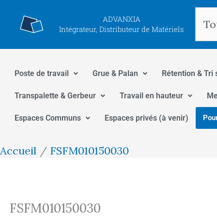
Aller
Rec
ADVANXIA
au
Intégrateur, Distributeur de Matériels
contenu
Poste de travail
Grue & Palan
Rétention & Tri 
Transpalette & Gerbeur
Travail en hauteur
Me
Espaces Communs
Espaces privés (à venir)
Pour
Accueil
FSFM010150030
FSFM010150030