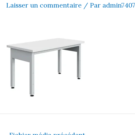
Laisser un commentaire
/ Par
admin740
←
Fichier média précédent