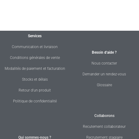
Services
Communication et livraison
Besoin d'aide ?
Conditions générales de vente
Nous contacter
Modalités de paiement et facturation
Demander un rendez-vous
Stocks et délais
Glossaire
Retour d'un produit
Politique de confidentialité
Collaborons
Recutement collaborateur
Qui sommes-nous ?
Recrutement stagiaire