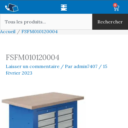
Aller
Main
0
Panie
au
Rechercher
Menu
contenu
Rechercher
Accueil
FSFM010120004
FSFM010120004
Laisser un commentaire
/ Par
admin7407
/
15
février 2023