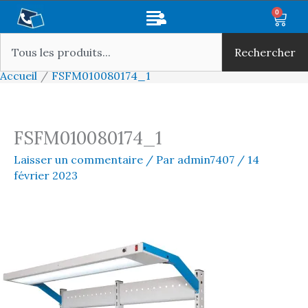
Aller
Main
0
Panie
au
Rechercher
Menu
contenu
Rechercher
Accueil
FSFM010080174_1
FSFM010080174_1
Laisser un commentaire
/ Par
admin7407
/
14
février 2023