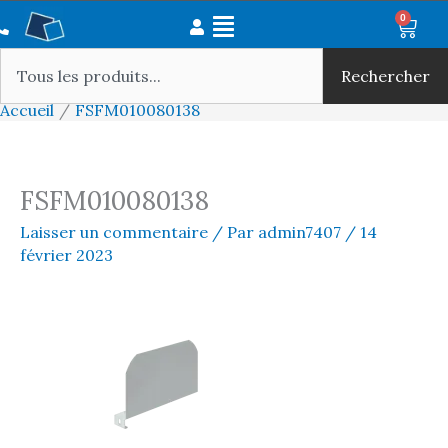
Aller
Main
0
Panie
au
Rechercher
Menu
contenu
Rechercher
Accueil
FSFM010080138
FSFM010080138
Laisser un commentaire
/ Par
admin7407
/
14
février 2023