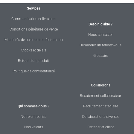
Services
Communication et livraison
Besoin d'aide ?
Conditions générales de vente
Nous contacter
Modalités de paiement et facturation
Demander un rendez-vous
Stocks et délais
Glossaire
Retour d'un produit
Politique de confidentialité
Collaborons
Recutement collaborateur
Qui sommes-nous ?
Recrutement stagiaire
Notre entreprise
Collaborations diverses
Nos valeurs
Partenariat client