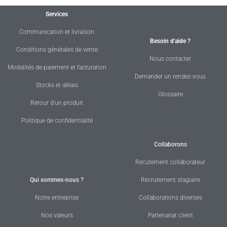
Services
Communication et livraison
Besoin d'aide ?
Conditions générales de vente
Nous contacter
Modalités de paiement et facturation
Demander un rendez-vous
Stocks et délais
Glossaire
Retour d'un produit
Politique de confidentialité
Collaborons
Recutement collaborateur
Qui sommes-nous ?
Recrutement stagiaire
Notre entreprise
Collaborations diverses
Nos valeurs
Partenariat client