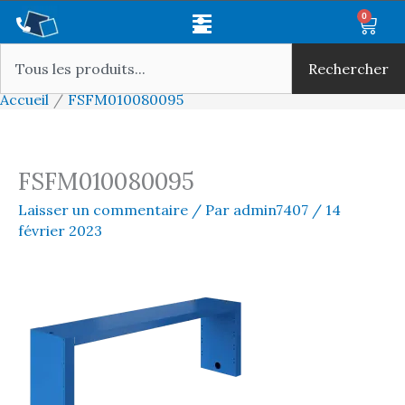
Aller
Main
0
Panie
au
Rechercher
Menu
contenu
Rechercher
Accueil
FSFM010080095
FSFM010080095
Laisser un commentaire
/ Par
admin7407
/
14
février 2023