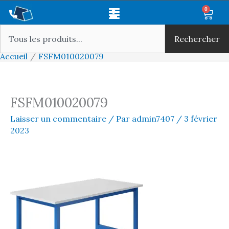
Aller
Main
0
Panie
au
Rechercher
Menu
contenu
Rechercher
Accueil
FSFM010020079
FSFM010020079
Laisser un commentaire
/ Par
admin7407
/
3 février
2023