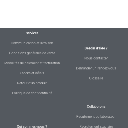
Services
Communication et livraison
Besoin d'aide ?
Conditions générales de vente
Nous contacter
Modalités de paiement et facturation
Demander un rendez-vous
Stocks et délais
Glossaire
Retour d'un produit
Politique de confidentialité
Collaborons
Recutement collaborateur
Qui sommes-nous ?
Recrutement stagiaire