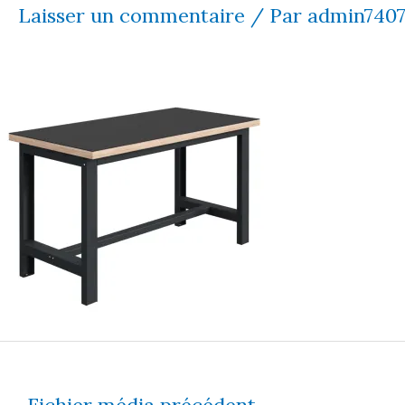
Laisser un commentaire
/ Par
admin740
←
Fichier média précédent