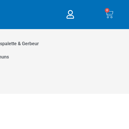
0
Panie
spalette & Gerbeur
muns