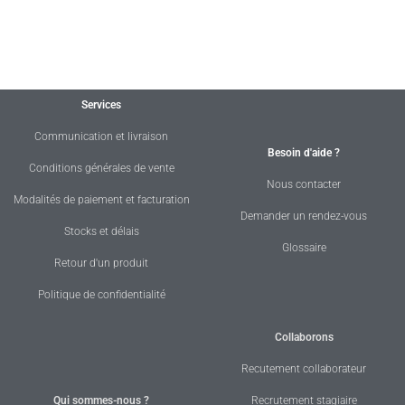
Services
Communication et livraison
Besoin d'aide ?
Conditions générales de vente
Nous contacter
Modalités de paiement et facturation
Demander un rendez-vous
Stocks et délais
Glossaire
Retour d'un produit
Politique de confidentialité
Collaborons
Recutement collaborateur
Qui sommes-nous ?
Recrutement stagiaire