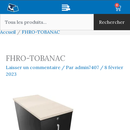
Aller
Main
0
Panie
au
Rechercher
Menu
contenu
Rechercher
Accueil
FHRO-TOBANAC
FHRO-TOBANAC
Laisser un commentaire
/ Par
admin7407
/
8 février
2023