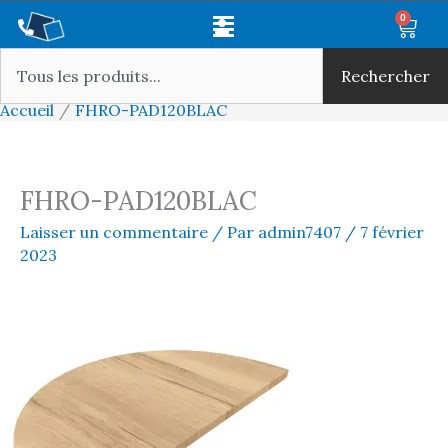
Aller
Main
0
Panie
au
Rechercher
Menu
contenu
Rechercher
Accueil
FHRO-PAD120BLAC
FHRO-PAD120BLAC
Laisser un commentaire
/ Par
admin7407
/
7 février
2023