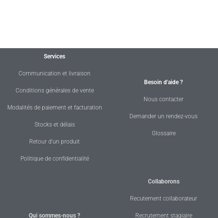
Services
Communication et livraison
Besoin d'aide ?
Conditions générales de vente
Nous contacter
Modalités de paiement et facturation
Demander un rendez-vous
Stocks et délais
Glossaire
Retour d'un produit
Politique de confidentialité
Collaborons
Recutement collaborateur
Qui sommes-nous ?
Recrutement stagiaire