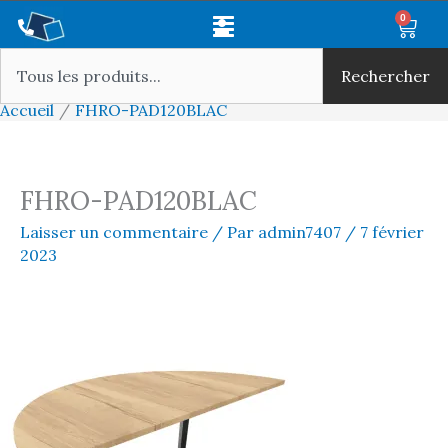
Aller
Main
0
Panie
au
Rechercher
Menu
contenu
Rechercher
Accueil
FHRO-PAD120BLAC
FHRO-PAD120BLAC
Laisser un commentaire
/ Par
admin7407
/
7 février
2023