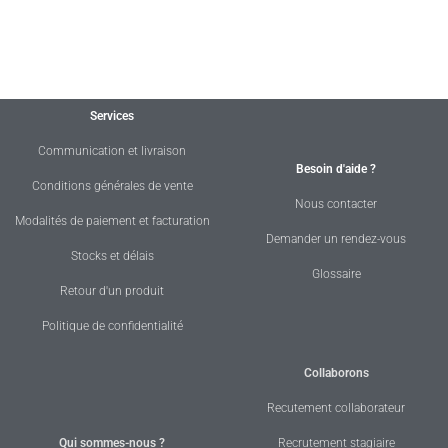
Services
Communication et livraison
Besoin d'aide ?
Conditions générales de vente
Nous contacter
Modalités de paiement et facturation
Demander un rendez-vous
Stocks et délais
Glossaire
Retour d'un produit
Politique de confidentialité
Collaborons
Recutement collaborateur
Qui sommes-nous ?
Recrutement stagiaire