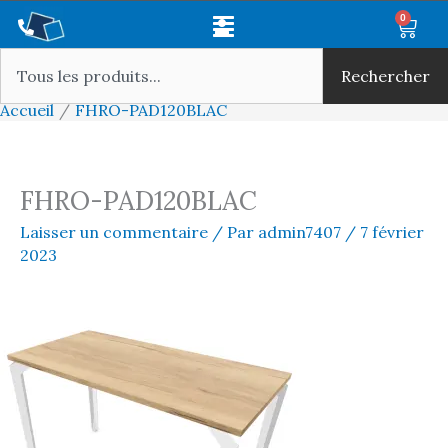
Aller
Main
0
Panie
au
Rechercher
Menu
contenu
Rechercher
Accueil
FHRO-PAD120BLAC
FHRO-PAD120BLAC
Laisser un commentaire
/ Par
admin7407
/
7 février
2023