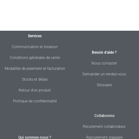
Services
Communication et livraison
Besoin d'aide ?
Conditions générales de vente
Nous contacter
Modalités de paiement et facturation
Demander un rendez-vous
Stocks et délais
Glossaire
Retour d'un produit
Politique de confidentialité
Collaborons
Recutement collaborateur
Qui sommes-nous ?
Recrutement stagiaire