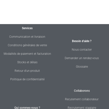
Services
Communication et livraison
Besoin d'aide ?
Conditions générales de vente
Nous contacter
Modalités de paiement et facturation
Demander un rendez-vous
Stocks et délais
Glossaire
Retour d'un produit
Politique de confidentialité
Collaborons
Recutement collaborateur
Qui sommes-nous ?
Recrutement stagiaire