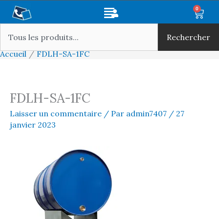
Aller
Main
0
Panie
au
Rechercher
Menu
contenu
Rechercher
Accueil
FDLH-SA-1FC
FDLH-SA-1FC
Laisser un commentaire
/ Par
admin7407
/
27
janvier 2023