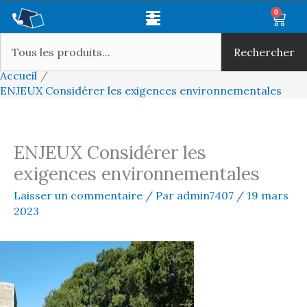
Aller
Main
0
Panie
au
Rechercher
Menu
contenu
Rechercher
Accueil
ENJEUX Considérer les exigences environnementales
ENJEUX Considérer les
exigences environnementales
Laisser un commentaire
/ Par
admin7407
/
19 mars
2023