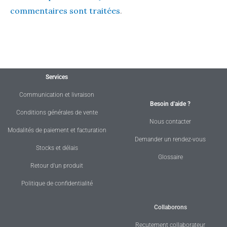
commentaires sont traitées
.
Services
Communication et livraison
Besoin d'aide ?
Conditions générales de vente
Nous contacter
Modalités de paiement et facturation
Demander un rendez-vous
Stocks et délais
Glossaire
Retour d'un produit
Politique de confidentialité
Collaborons
Recutement collaborateur