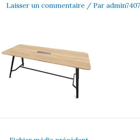
Laisser un commentaire
/ Par
admin740
←
Fichier média précédent