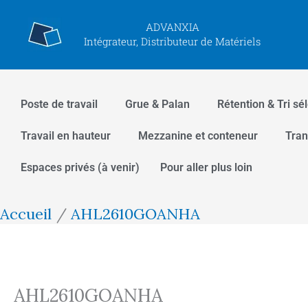
Aller
ADVANXIA
au
Intégrateur, Distributeur de Matériels
contenu
Poste de travail
Grue & Palan
Rétention & Tri sél
Travail en hauteur
Mezzanine et conteneur
Tran
Espaces privés (à venir)
Pour aller plus loin
Accueil
AHL2610GOANHA
AHL2610GOANHA