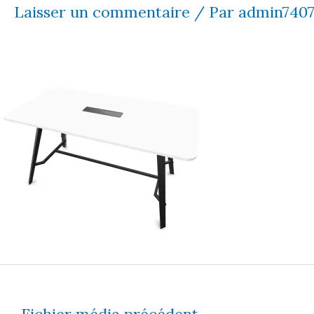
Laisser un commentaire
/ Par
admin740
←
Fichier média précédent