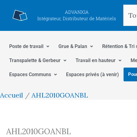
Aller
Rec
ADVANXIA
au
Intégrateur, Distributeur de Matériels
contenu
Poste de travail
Grue & Palan
Rétention & Tri 
Transpalette & Gerbeur
Travail en hauteur
Me
Espaces Communs
Espaces privés (à venir)
Pour
Accueil
AHL2010GOANBL
AHL2010GOANBL