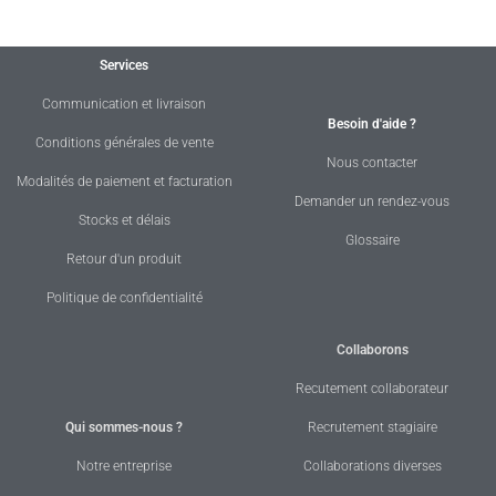
Services
Communication et livraison
Besoin d'aide ?
Conditions générales de vente
Nous contacter
Modalités de paiement et facturation
Demander un rendez-vous
Stocks et délais
Glossaire
Retour d'un produit
Politique de confidentialité
Collaborons
Recutement collaborateur
Qui sommes-nous ?
Recrutement stagiaire
Notre entreprise
Collaborations diverses