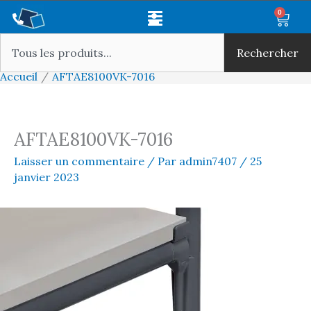
Aller
Main
0
Panie
au
Rechercher
Menu
contenu
Rechercher
Accueil
AFTAE8100VK-7016
AFTAE8100VK-7016
Laisser un commentaire
/ Par
admin7407
/
25
janvier 2023