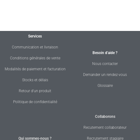
Services
Communication et livraison
Besoin d'aide ?
Conditions générales de vente
Nous contacter
Modalités de paiement et facturation
Demander un rendez-vous
Stocks et délais
Glossaire
Retour d'un produit
Politique de confidentialité
Collaborons
Recutement collaborateur
Qui sommes-nous ?
Recrutement stagiaire