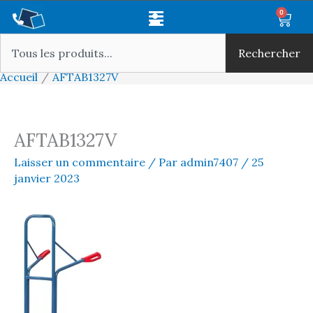
Aller
Main
0
Panie
au
Rechercher
Menu
contenu
Rechercher
Accueil
AFTAB1327V
AFTAB1327V
Laisser un commentaire
/ Par
admin7407
/
25
janvier 2023