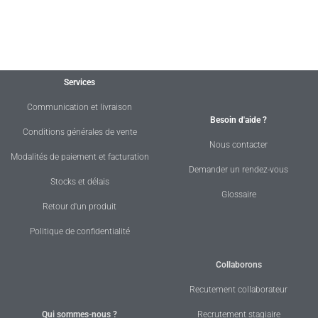
Services
Communication et livraison
Besoin d'aide ?
Conditions générales de vente
Nous contacter
Modalités de paiement et facturation
Demander un rendez-vous
Stocks et délais
Glossaire
Retour d'un produit
Politique de confidentialité
Collaborons
Recutement collaborateur
Qui sommes-nous ?
Recrutement stagiaire