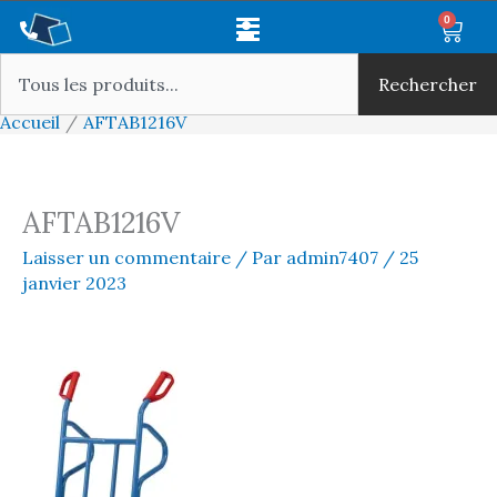
Aller
Main
0
Panie
au
Rechercher
Menu
contenu
Rechercher
Accueil
AFTAB1216V
AFTAB1216V
Laisser un commentaire
/ Par
admin7407
/
25
janvier 2023