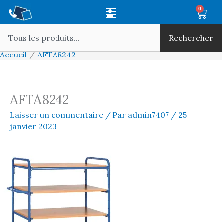
Aller
Main
0
Panie
au
Rechercher
Menu
contenu
Rechercher
Accueil
AFTA8242
AFTA8242
Laisser un commentaire
/ Par
admin7407
/
25
janvier 2023