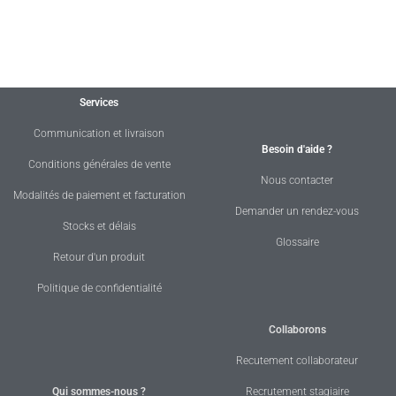
Services
Communication et livraison
Besoin d'aide ?
Conditions générales de vente
Nous contacter
Modalités de paiement et facturation
Demander un rendez-vous
Stocks et délais
Glossaire
Retour d'un produit
Politique de confidentialité
Collaborons
Recutement collaborateur
Qui sommes-nous ?
Recrutement stagiaire