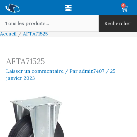
Aller
Main
0
Panie
au
Rechercher
Menu
contenu
Rechercher
Accueil
AFTA71525
AFTA71525
Laisser un commentaire
/ Par
admin7407
/
25
janvier 2023