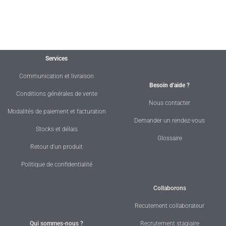
Services
Communication et livraison
Besoin d'aide ?
Conditions générales de vente
Nous contacter
Modalités de paiement et facturation
Demander un rendez-vous
Stocks et délais
Glossaire
Retour d'un produit
Politique de confidentialité
Collaborons
Recutement collaborateur
Qui sommes-nous ?
Recrutement stagiaire