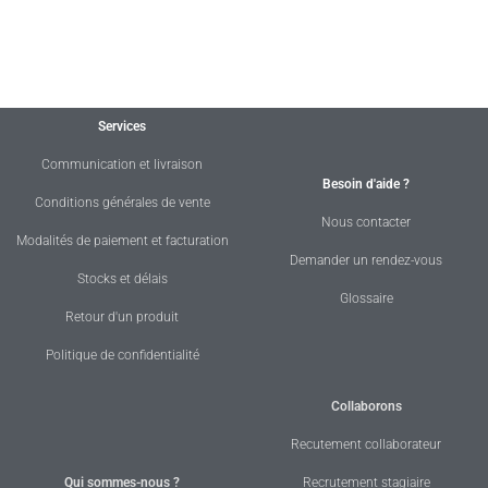
Services
Communication et livraison
Besoin d'aide ?
Conditions générales de vente
Nous contacter
Modalités de paiement et facturation
Demander un rendez-vous
Stocks et délais
Glossaire
Retour d'un produit
Politique de confidentialité
Collaborons
Recutement collaborateur
Qui sommes-nous ?
Recrutement stagiaire