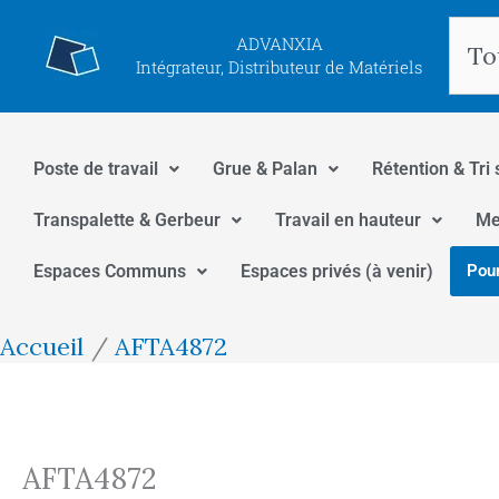
Aller
Rec
ADVANXIA
au
Intégrateur, Distributeur de Matériels
contenu
Poste de travail
Grue & Palan
Rétention & Tri 
Transpalette & Gerbeur
Travail en hauteur
Me
Espaces Communs
Espaces privés (à venir)
Pour
Accueil
AFTA4872
AFTA4872