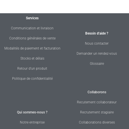
Services
Communication et livraison
Besoin d'aide ?
Conditions générales de vente
Nous contacter
Modalités de paiement et facturation
Demander un rendez-vous
Stocks et délais
Glossaire
Retour d'un produit
Politique de confidentialité
Collaborons
Recutement collaborateur
Qui sommes-nous ?
Recrutement stagiaire
Notre entreprise
Collaborations diverses