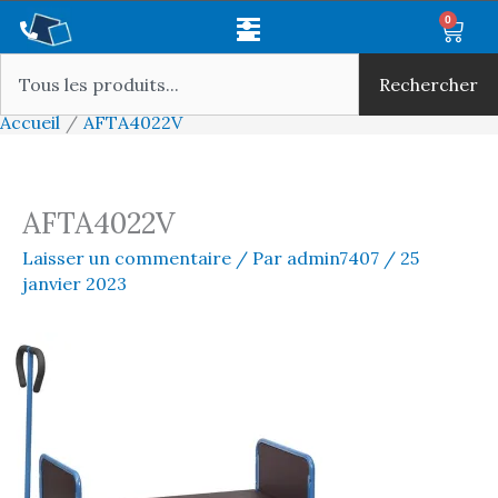
Aller
Main
0
Panie
au
Rechercher
Menu
contenu
Rechercher
Accueil
AFTA4022V
AFTA4022V
Laisser un commentaire
/ Par
admin7407
/
25
janvier 2023