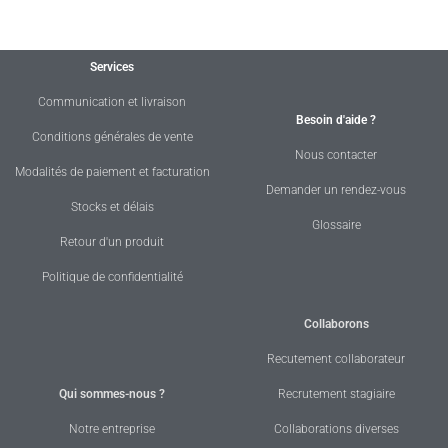
Services
Communication et livraison
Besoin d'aide ?
Conditions générales de vente
Nous contacter
Modalités de paiement et facturation
Demander un rendez-vous
Stocks et délais
Glossaire
Retour d'un produit
Politique de confidentialité
Collaborons
Recutement collaborateur
Qui sommes-nous ?
Recrutement stagiaire
Notre entreprise
Collaborations diverses