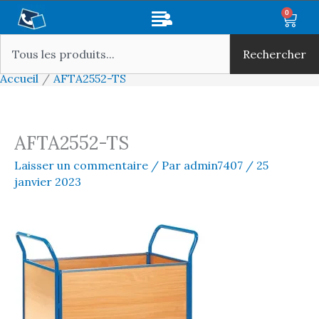
Aller
Main
0
Panie
au
Rechercher
Menu
contenu
Rechercher
Accueil
AFTA2552-TS
AFTA2552-TS
Laisser un commentaire
/ Par
admin7407
/
25
janvier 2023