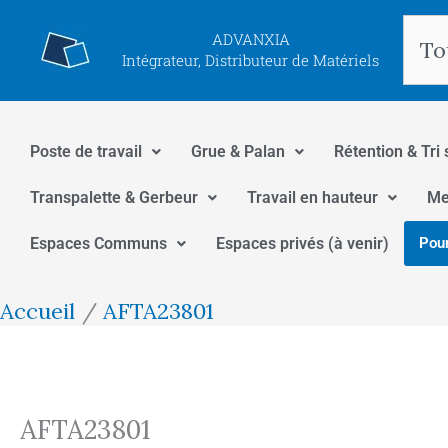
Aller
Rec
ADVANXIA
au
Intégrateur, Distributeur de Matériels
contenu
Poste de travail
Grue & Palan
Rétention & Tri 
Transpalette & Gerbeur
Travail en hauteur
Me
Espaces Communs
Espaces privés (à venir)
Pour
Accueil
AFTA23801
AFTA23801