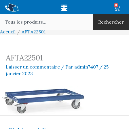
Aller
Main
0
Panie
au
Rechercher
Menu
contenu
Rechercher
Accueil
AFTA22501
AFTA22501
Laisser un commentaire
/ Par
admin7407
/
25
janvier 2023