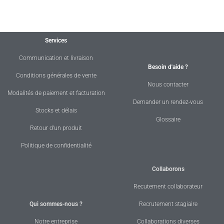
Services
Communication et livraison
Besoin d'aide ?
Conditions générales de vente
Nous contacter
Modalités de paiement et facturation
Demander un rendez-vous
Stocks et délais
Glossaire
Retour d'un produit
Politique de confidentialité
Collaborons
Recutement collaborateur
Qui sommes-nous ?
Recrutement stagiaire
Notre entreprise
Collaborations diverses