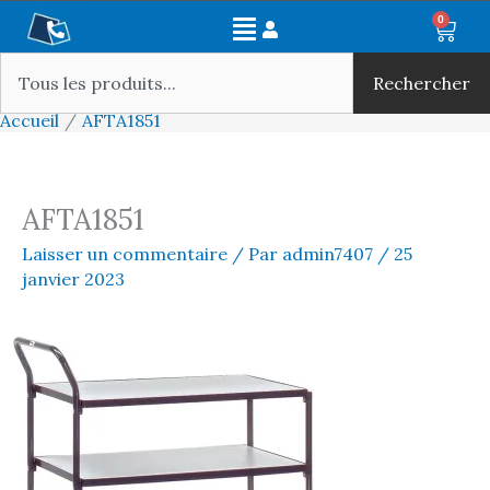
Aller
Main
0
Panie
au
Rechercher
Menu
contenu
Rechercher
Accueil
AFTA1851
AFTA1851
Laisser un commentaire
/ Par
admin7407
/
25
janvier 2023