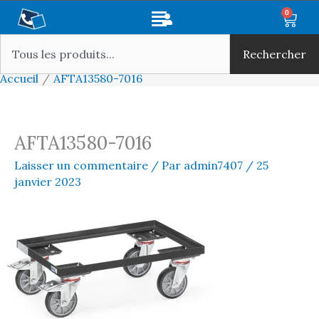
Aller
Main
0
Panie
au
Rechercher
Menu
contenu
Rechercher
Accueil
AFTA13580-7016
AFTA13580-7016
Laisser un commentaire
/ Par
admin7407
/
25
janvier 2023