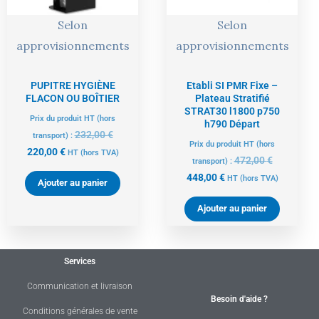
Selon
Selon
approvisionnements
approvisionnements
PUPITRE HYGIÈNE
Etabli SI PMR Fixe –
FLACON OU BOÎTIER
Plateau Stratifié
STRAT30 l1800 p750
Prix du produit HT (hors
h790 Départ
232,00
€
transport) :
Prix du produit HT (hors
220,00
€
HT
(hors TVA)
472,00
€
transport) :
448,00
€
HT
(hors TVA)
Ajouter au panier
Ajouter au panier
Services
Communication et livraison
Besoin d'aide ?
Conditions générales de vente