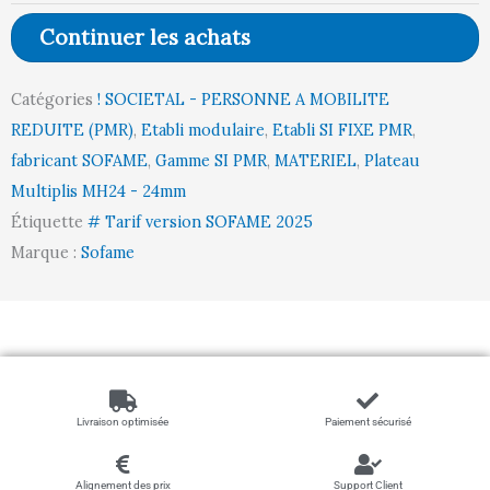
-
Continuer les achats
Plateau
Multiplis
Catégories
! SOCIETAL - PERSONNE A MOBILITE
bois
REDUITE (PMR)
,
Etabli modulaire
,
Etabli SI FIXE PMR
,
MH24
fabricant SOFAME
,
Gamme SI PMR
,
MATERIEL
,
Plateau
l1500
Multiplis MH24 - 24mm
p750
Étiquette
# Tarif version SOFAME 2025
h784
Marque :
Sofame
Départ
Livraison optimisée
Paiement sécurisé
Alignement des prix
Support Client