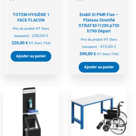
TOTEM HYGIÈNE 1
Etabli SI PMR Fixe –
FACE FLACON
Plateau Stratifié
STRAT30 l1200 p750
Prix du produit HT (hors
h790 Départ
238,00
€
transport) :
Prix du produit HT (hors
226,00
€
HT
(hors TVA)
410,00
€
transport) :
390,00
€
HT
(hors TVA)
Ajouter au panier
Ajouter au panier
Le
Le
Le
Le
prix
prix
prix
prix
actuel
initial
actuel
initial
est :
était :
est :
était :
220,00 €.
232,00 €.
448,00 €.
472,00 €.