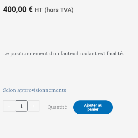
prix
pr
400,00
€
HT
(hors TVA)
actuel
in
Le positionnement d’un fauteuil roulant est facilité.
est :
ét
quantité
Selon approvisionnements
de
400,00 €.
42
-
+
Ajouter au
Quantité
Etabli
panier
SI
PMR
Fixe