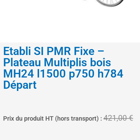
Etabli SI PMR Fixe –
Plateau Multiplis bois
MH24 l1500 p750 h784
Départ
Le
L
421,00
€
Prix du produit HT (hors transport) :