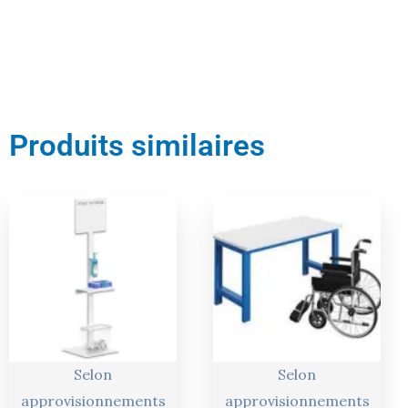
Produits similaires
Le
Le
Le
Le
prix
prix
prix
prix
actuel
initial
actuel
initial
est :
était :
est :
était :
226,00 €.
238,00 €.
390,00 €.
410,00 €.
Selon
Selon
approvisionnements
approvisionnements