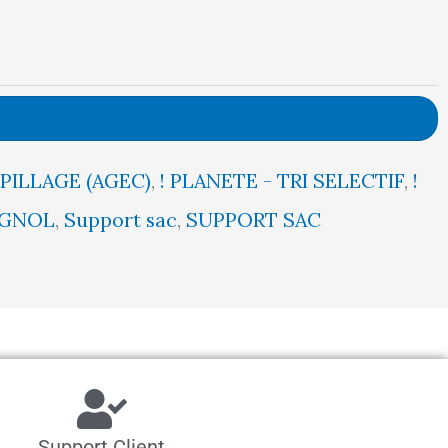
SPILLAGE (AGEC)
,
! PLANETE - TRI SELECTIF
,
!
IGNOL
,
Support sac
,
SUPPORT SAC
Support Client