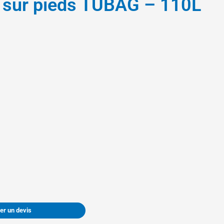
e sur pieds TUBAG – 110L
r un devis