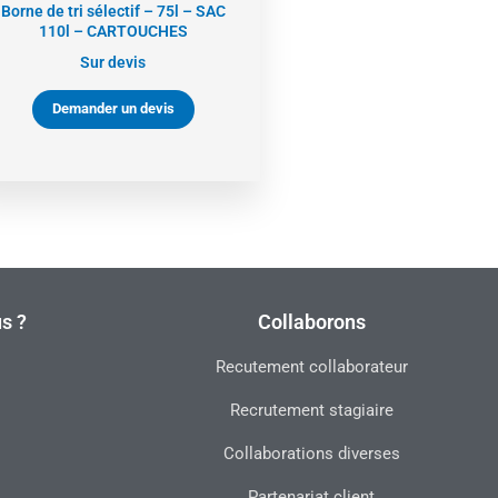
Borne de tri sélectif – 75l – SAC
110l – CARTOUCHES
Sur devis
Demander un devis
s ?
Collaborons
Recutement collaborateur
Recrutement stagiaire
Collaborations diverses
Partenariat client