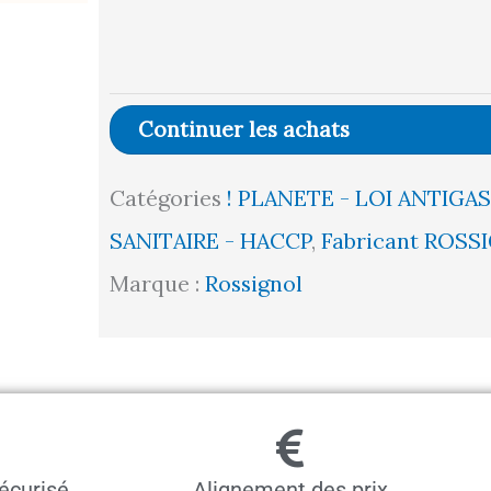
de
Support
sac
Continuer les achats
tubulaire
sur
Catégories
! PLANETE - LOI ANTIGA
pieds
SANITAIRE - HACCP
,
Fabricant ROSS
TUBAG
Marque :
Rossignol
-
110L
Bleu
GRIS
écurisé
Alignement des prix