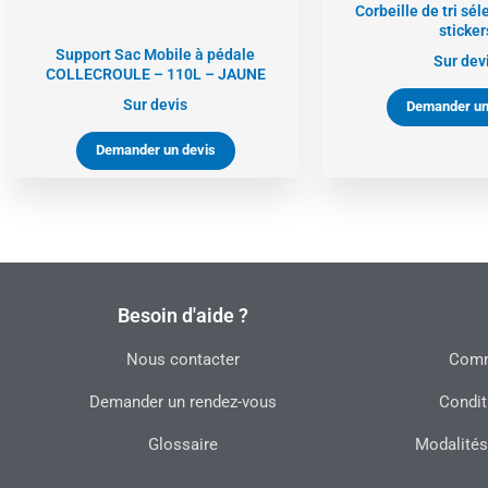
Corbeille de tri séle
sticker
Support Sac Mobile à pédale
Sur dev
COLLECROULE – 110L – JAUNE
Sur devis
Demander un
Demander un devis
Besoin d'aide ?
Nous contacter
Commu
Demander un rendez-vous
Condit
Glossaire
Modalités