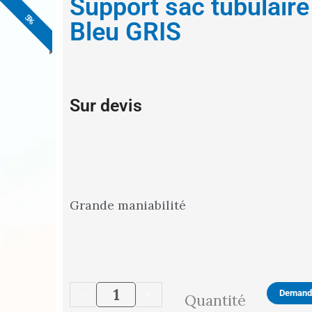
Support sac tubulair
5%
5%
5%
5%
5%
Bleu GRIS
Sur devis
Grande maniabilité
quantité
-
+
Demande
Quantité