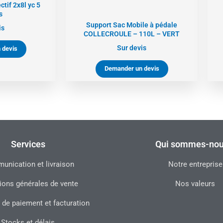
ctif 2x8l yc 5
s
Support Sac Mobile à pédale
is
COLLECROULE – 110L – VERT
Sur devis
 devis
Demander un devis
Services
Qui sommes-nou
nication et livraison
Notre entreprise
ions générales de vente
Nos valeurs
 de paiement et facturation
Stocks et délais