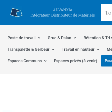
Aller
Rec
ADVANXIA
au
Intégrateur, Distributeur de Matériels
contenu
Poste de travail
Grue & Palan
Rétention & Tri 
Transpalette & Gerbeur
Travail en hauteur
Me
Espaces Communs
Espaces privés (à venir)
Pour