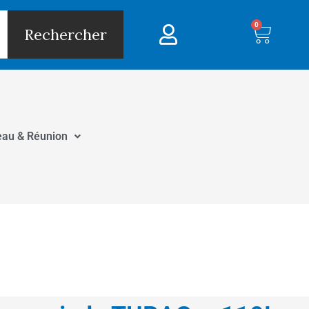
0
Panie
Rechercher
eau & Réunion