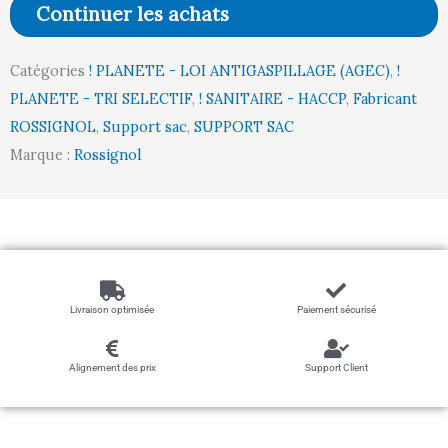
Continuer les achats
à
pédale
Catégories
! PLANETE - LOI ANTIGASPILLAGE (AGEC)
,
!
COLLECROULE
PLANETE - TRI SELECTIF
,
! SANITAIRE - HACCP
,
Fabricant
-
ROSSIGNOL
,
Support sac
,
SUPPORT SAC
110L
Marque :
Rossignol
-
BLEU
CIEL
Livraison optimisée
Paiement sécurisé
Alignement des prix
Support Client