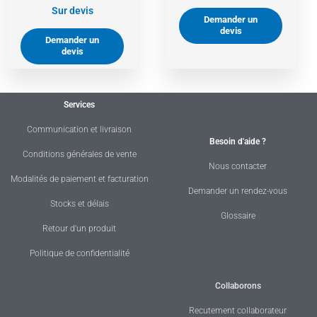
Sur devis
Demander un
devis
Demander un
devis
Services
Communication et livraison
Besoin d'aide ?
Conditions générales de vente
Nous contacter
Modalités de paiement et facturation
Demander un rendez-vous
Stocks et délais
Glossaire
Retour d'un produit
Politique de confidentialité
Collaborons
Recutement collaborateur