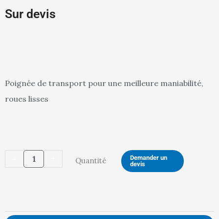
Sur devis
Poignée de transport pour une meilleure maniabilité,
roues lisses
quantité
-
+
Demander un
Quantité
devis
de
Support
Sac
Mobile