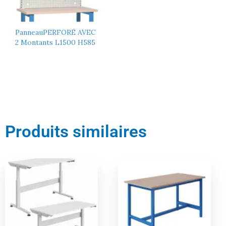
PanneauPERFORÉ AVEC
2 Montants L1500 H585
Produits similaires
Le
Le
Le
Le
prix
prix
prix
prix
actuel
initial
actuel
initial
est :
était :
est :
était :
1516,00 €.
1596,00 €.
356,00 €.
375,00 €.