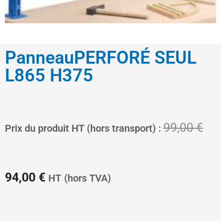
PanneauPERFORÉ SEUL
L865 H375
Le
Le
99,00
€
Prix du produit HT (hors transport) :
prix
pri
94,00
€
HT
(hors TVA)