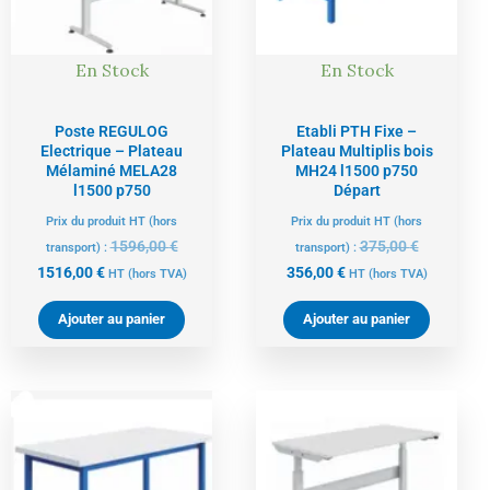
En Stock
En Stock
Poste REGULOG
Etabli PTH Fixe –
Electrique – Plateau
Plateau Multiplis bois
Mélaminé MELA28
MH24 l1500 p750
l1500 p750
Départ
Prix du produit HT (hors
Prix du produit HT (hors
1596,00
€
375,00
€
transport) :
transport) :
1516,00
€
356,00
€
HT
(hors TVA)
HT
(hors TVA)
Ajouter au panier
Ajouter au panier
Le
Le
Le
Le
prix
prix
prix
prix
actuel
initial
actuel
initial
est :
était :
est :
était :