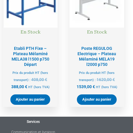
388,00 €.
408,00 €.
1539,00 €.
1620,00 €
En Stock
En Stock
Etabli PTH Fixe –
Poste REGULOG
Plateau Mélaminé
Electrique – Plateau
MELA38 l1500 p750
Mélaminé MELA19
Départ
l2000 p750
Prix du produit HT (hors
Prix du produit HT (hors
408,00
€
1620,00
€
transport) :
transport) :
388,00
€
1539,00
€
HT
(hors TVA)
HT
(hors TVA)
Ajouter au panier
Ajouter au panier
Services
Communication et livraison