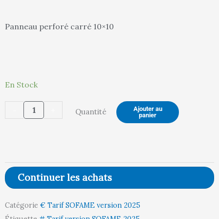
actuel
init
Panneau perforé carré 10×10
est :
étai
quantité
En Stock
de
94,00 €.
99,
-
+
Ajouter au
Quantité
PanneauPERFORÉ
panier
SEUL
L865
H375
Continuer les achats
Catégorie
€ Tarif SOFAME version 2025
Étiquette
# Tarif version SOFAME 2025