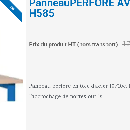
PanneauPERFORÉ AV
4%
5%
5%
5%
5%
5%
5%
H585
17
Prix du produit HT (hors transport) :
Panneau perforé en tôle d’acier 10/10e
l’accrochage de portes outils.