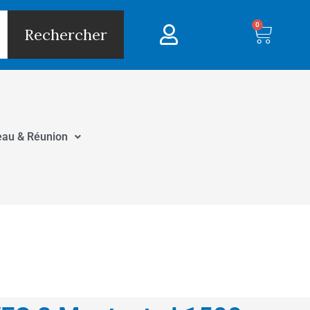
0
Panie
Rechercher
eau & Réunion