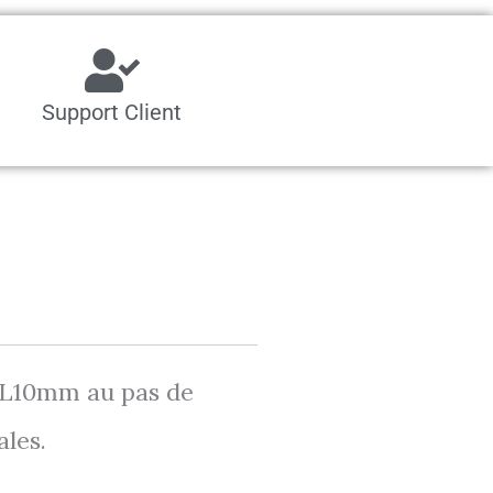
Support Client
xL10mm au pas de
les.