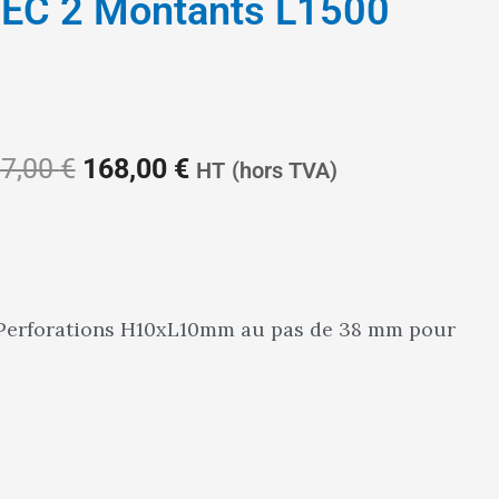
EC 2 Montants L1500
Le
Le
7,00
€
168,00
€
HT
(hors TVA)
prix
prix
. Perforations H10xL10mm au pas de 38 mm pour
initial
actuel