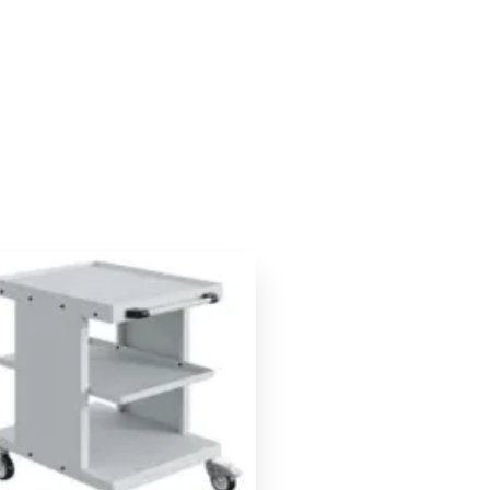
Le
Le
prix
prix
initial
actuel
était :
est :
394,00 €.
374,00 €.