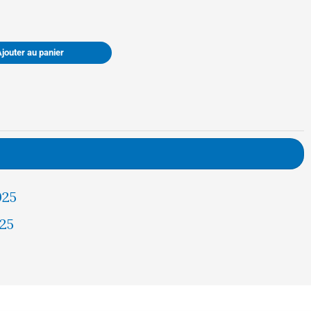
était :
est :
Ajouter au panier
177,00 €.
168,00 €.
025
25