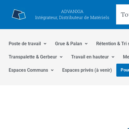
Aller
Rec
ADVANXIA
au
Intégrateur, Distributeur de Matériels
contenu
Poste de travail
Grue & Palan
Rétention & Tri 
Transpalette & Gerbeur
Travail en hauteur
Me
Espaces Communs
Espaces privés (à venir)
Pour