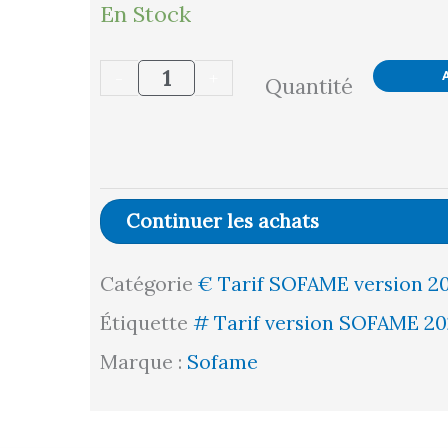
quantité
En Stock
de
-
+
Quantité
PanneauPERFORÉ
AVEC
2
Montants
Continuer les achats
L1500
Catégorie
€ Tarif SOFAME version 2
H585
Étiquette
# Tarif version SOFAME 20
Marque :
Sofame