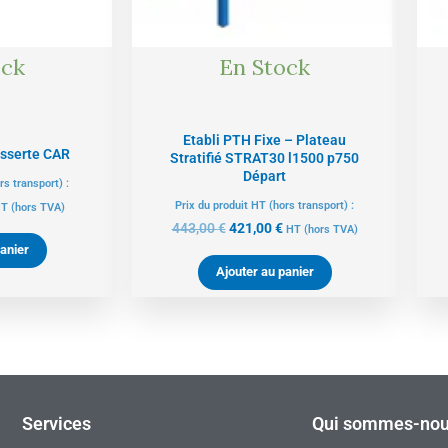
ock
En Stock
Etabli PTH Fixe – Plateau
sserte CAR
Stratifié STRAT30 l1500 p750
Départ
rs transport) :
Prix du produit HT (hors transport) :
T
(hors TVA)
443,00
€
421,00
€
HT
(hors TVA)
anier
Ajouter au panier
Services
Qui sommes-nou