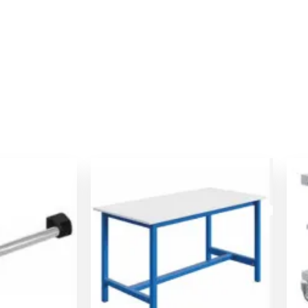
e
Le
Le
rix
prix
prix
ctuel
initial
actuel
t :
était :
est :
3,00 €.
443,00 €.
421,00 €.