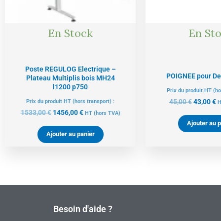
En Stock
En St
Poste REGULOG Electrique –
POIGNEE pour De
Plateau Multiplis bois MH24
l1200 p750
Prix du produit HT (ho
45,00
€
43,00
€
Prix du produit HT (hors transport) :
H
1533,00
€
1456,00
€
HT
(hors TVA)
Ajouter au p
Ajouter au panier
Besoin d'aide ?