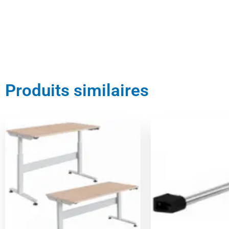
Produits similaires
Le
Le
Le
L
prix
prix
prix
p
initial
actuel
initial
a
était :
est :
était :
es
1533,00 €.
1456,00 €.
45,00 €.
4