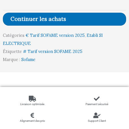
-
Plateau
Continuer les achats
Mélaminé
MELA38
Catégories
€ Tarif SOFAME version 2025
,
Etabli SI
l1500
ELECTRIQUE
p750
Étiquette
# Tarif version SOFAME 2025
Départ
Marque :
Sofame
Livraison optimisée
Paiement sécurisé
Alignement des prix
Support Client