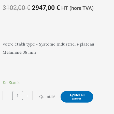
prix
prix
3102,00
€
2947,00
€
HT
(hors TVA)
initial
actuel
Votre établi type « Système Industriel » plateau
Mélaminé 38 mm
était :
est :
quantité
3102,00 €.
2947,00 €.
En Stock
de
-
+
Ajouter au
Quantité
Etabli
panier
SI
Electrique