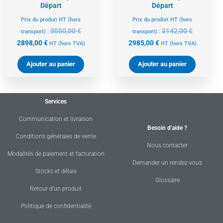
Départ
Départ
Prix du produit HT (hors
Prix du produit HT (hors
3050,00
€
3142,00
€
transport) :
transport) :
2898,00
€
2985,00
€
HT
(hors TVA)
HT
(hors TVA)
Ajouter au panier
Ajouter au panier
Services
Communication et livraison
Besoin d'aide ?
Conditions générales de vente
Nous contacter
Modalités de paiement et facturation
Demander un rendez-vous
Stocks et délais
Glossaire
Retour d'un produit
Politique de confidentialité