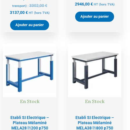
2946,00
€
HT
(hors TVA)
3302,00
€
transport) :
3137,00
€
HT
(hors TVA)
Ajouter au panier
Ajouter au panier
Le
Le
Le
Le
prix
prix
prix
prix
actuel
initial
actuel
initial
est :
était :
est :
était :
2898,00 €.
3050,00 €.
2985,00 €.
3142,00 €
En Stock
En Stock
Etabli SI Electrique –
Etabli SI Electrique –
Plateau Mélaminé
Plateau Mélaminé
MELA28 l1200 p750
MELA38 l1800 p750