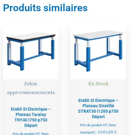
Produits similaires
Le
Le
Le
Le
prix
prix
prix
prix
actuel
initial
actuel
initial
est :
était :
est :
était :
3137,00 €.
3302,00 €.
2946,00 €.
3101,00 €
Selon
En Stock
approvisionnements
Etabli SI Electrique –
Plateau Stratifié
Etabli SI Electrique –
STRAT30 l1200 p750
Plateau Taralay
Départ
TRY40 l750 p750
Départ
Prix du produit HT (hors
3101,00
€
transport) :
Prix du produit HT (hors