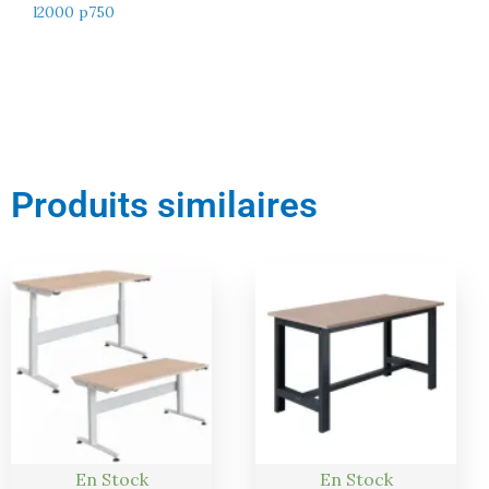
l2000 p750
Produits similaires
Le
Le
Le
Le
prix
prix
prix
prix
actuel
initial
actuel
initial
est :
était :
est :
était :
1456,00 €.
1533,00 €.
427,00 €.
449,00 €.
En Stock
En Stock