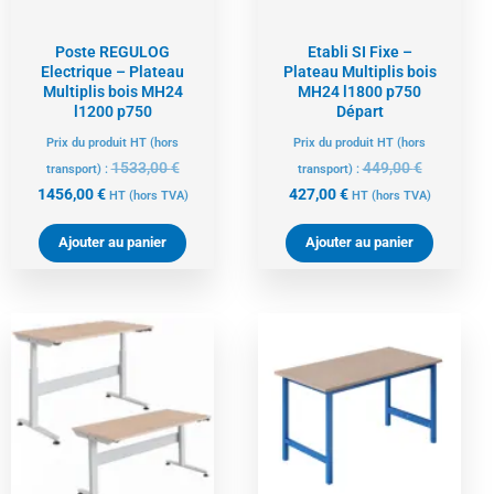
Poste REGULOG
Etabli SI Fixe –
Electrique – Plateau
Plateau Multiplis bois
Multiplis bois MH24
MH24 l1800 p750
l1200 p750
Départ
Prix du produit HT (hors
Prix du produit HT (hors
1533,00
€
449,00
€
transport) :
transport) :
1456,00
€
427,00
€
HT
(hors TVA)
HT
(hors TVA)
Ajouter au panier
Ajouter au panier
Le
Le
Le
Le
prix
prix
prix
prix
actuel
initial
actuel
initial
est :
était :
est :
était :
1495,00 €.
1574,00 €.
320,00 €.
337,00 €.