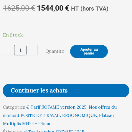
prix
prix
1625,00
€
1544,00
€
HT
(hors TVA)
quantité
En Stock
initial
actuel
de
-
+
Ajouter au
Quantité
Poste
panier
REGULOG
était :
est :
Electrique
-
Plateau
Continuer les achats
Multiplis
1625,00 €.
1544,00 €.
bois
Catégories
€ Tarif SOFAME version 2025
,
Nos offres du
MH24
moment POSTE DE TRAVAIL ERGONOMIQUE
,
Plateau
l1800
Multiplis MH24 - 24mm
p750