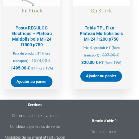
En Stock
En Stock
Poste REGULOG
Table TPL Fixe –
Electrique – Plateau
Plateau Multiplis bois
Multiplis bois MH24
MH24 l1200 p750
l1500 p750
Prix du produit HT (hors
Prix du produit HT (hors
337,00
€
transport) :
1574,00
€
transport) :
320,00
€
HT
(hors TVA)
1495,00
€
HT
(hors TVA)
Ajouter au panier
Ajouter au panier
Services
Communication et livraison
Besoin d'aide ?
Conditions générales de vente
Nous contacter
Modalités de paiement et facturation