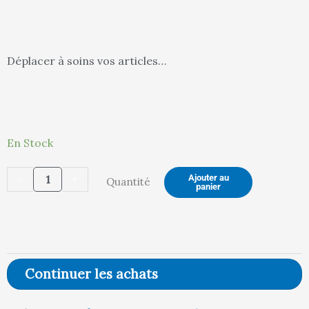
actuel
in
Déplacer à soins vos articles…
est :
ét
quantité
En Stock
de
387,00 €.
40
-
+
Ajouter au
Quantité
Desserte
panier
MOBILE
CAR
2
NIV
Continuer les achats
L700
P815