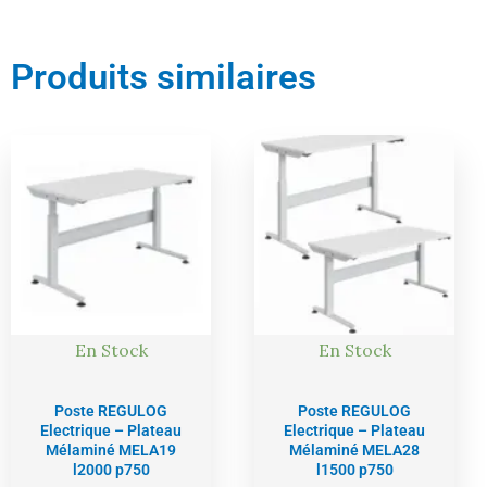
Produits similaires
Le
Le
Le
Le
prix
prix
prix
prix
actuel
initial
actuel
initial
est :
était :
est :
était :
1539,00 €.
1620,00 €.
1516,00 €.
1596,00 €
En Stock
En Stock
Poste REGULOG
Poste REGULOG
Electrique – Plateau
Electrique – Plateau
Mélaminé MELA19
Mélaminé MELA28
l2000 p750
l1500 p750