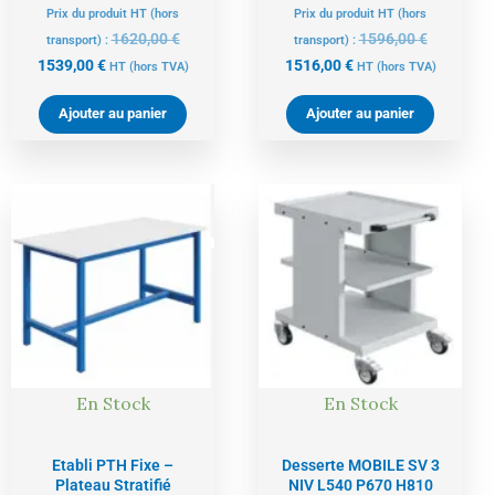
Prix du produit HT (hors
Prix du produit HT (hors
1620,00
€
1596,00
€
transport) :
transport) :
1539,00
€
1516,00
€
HT
(hors TVA)
HT
(hors TVA)
Ajouter au panier
Ajouter au panier
Le
Le
Le
Le
prix
prix
prix
prix
actuel
initial
actuel
initial
est :
était :
est :
était :
421,00 €.
443,00 €.
374,00 €.
394,00 €.
En Stock
En Stock
Etabli PTH Fixe –
Desserte MOBILE SV 3
Plateau Stratifié
NIV L540 P670 H810