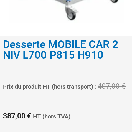
Desserte MOBILE CAR 2
NIV L700 P815 H910
Le
L
407,00
€
Prix du produit HT (hors transport) :
prix
pr
387,00
€
HT
(hors TVA)