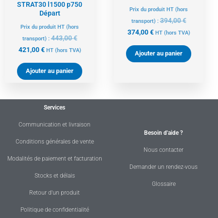
STRAT30 l1500 p750
Prix du produit HT (hors
Départ
394,00
€
transport) :
Prix du produit HT (hors
374,00
€
HT
(hors TVA)
443,00
€
transport) :
421,00
€
HT
(hors TVA)
Ajouter au panier
Ajouter au panier
Services
Communication et livraison
Besoin d'aide ?
Conditions générales de vente
Nous contacter
Modalités de paiement et facturation
Demander un rendez-vous
Stocks et délais
Glossaire
Retour d'un produit
Politique de confidentialité