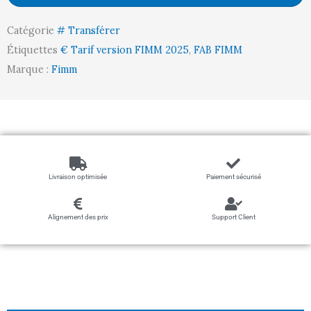
ajourés,
Catégorie
# Transférer
1000
Étiquettes
€ Tarif version FIMM 2025
,
FAB FIMM
x
Marque :
Fimm
600
mm,
200
kg
Livraison optimisée
Paiement sécurisé
Alignement des prix
Support Client