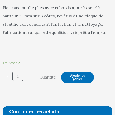
Plateaux en tôle pliés avec rebords ajourés soudés
hauteur 25 mm sur 3 côtés, revêtus d’une plaque de
est :
ét
stratifié collée facilitant l’entretien et le nettoyage.
Fabrication française de qualité. Livré prêt à l’emploi.
474,00 €.
49
quantité
En Stock
de
-
+
Ajouter au
Quantité
Desserte
panier
2
plateaux
tôle
avec
Continuer les achats
rebords