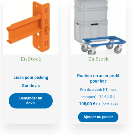
Le
Le
prix
prix
actuel
initial
est :
était :
108,00 €.
114,00 €.
En Stock
En Stock
Rouleur en acier profil
Lisse pour picking
pour bac
Sur devis
Prix du produit HT (hors
114,00
€
transport) :
Demander un
devis
108,00
€
HT
(hors TVA)
Ajouter au panier