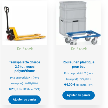
Le
Le
Le
Le
prix
prix
prix
prix
actuel
initial
actuel
initial
est :
était :
est :
était :
521,00 €.
548,00 €.
94,00 €.
99,00 €.
En Stock
En Stock
Transpalette charge
Rouleur en plastique
2,5 to., roues
pour bac
polyuréthane
Prix du produit HT (hors
Prix du produit HT (hors
99,00
€
transport) :
548,00
€
transport) :
94,00
€
HT
(hors TVA)
521,00
€
HT
(hors TVA)
Ajouter au panier
Ajouter au panier