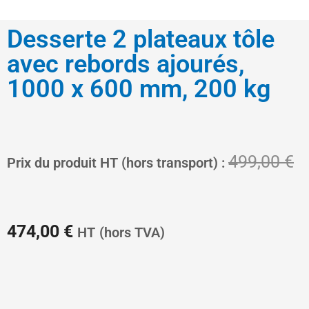
Desserte 2 plateaux tôle
avec rebords ajourés,
1000 x 600 mm, 200 kg
Le
L
499,00
€
Prix du produit HT (hors transport) :
prix
pr
474,00
€
HT
(hors TVA)
actuel
in