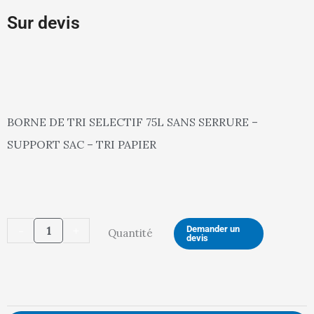
Sur devis
BORNE DE TRI SELECTIF 75L SANS SERRURE –
SUPPORT SAC – TRI PAPIER
quantité
-
+
Demander un
Quantité
devis
de
Borne
de
tri