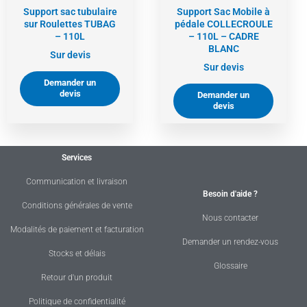
Support sac tubulaire
Support Sac Mobile à
sur Roulettes TUBAG
pédale COLLECROULE
– 110L
– 110L – CADRE
BLANC
Sur devis
Sur devis
Demander un
devis
Demander un
devis
Services
Communication et livraison
Besoin d'aide ?
Conditions générales de vente
Nous contacter
Modalités de paiement et facturation
Demander un rendez-vous
Stocks et délais
Glossaire
Retour d'un produit
Politique de confidentialité