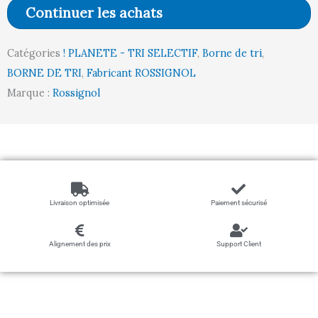
Continuer les achats
sélectif
-
Catégories
! PLANETE - TRI SELECTIF
,
Borne de tri
,
75l
BORNE DE TRI
,
Fabricant ROSSIGNOL
-
Marque :
Rossignol
SAC
110l
-
CARTOUCHES
Livraison optimisée
Paiement sécurisé
Alignement des prix
Support Client