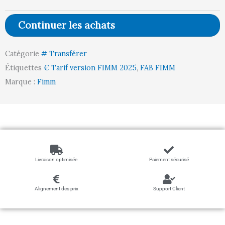
plateau
tôle
Continuer les achats
antidérapant
150
Catégorie
# Transférer
kg
Étiquettes
€ Tarif version FIMM 2025
,
FAB FIMM
Marque :
Fimm
Livraison optimisée
Paiement sécurisé
Alignement des prix
Support Client