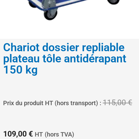
Chariot dossier repliable
plateau tôle antidérapant
150 kg
Le
L
115,00
€
Prix du produit HT (hors transport) :
prix
pr
109,00
€
HT
(hors TVA)