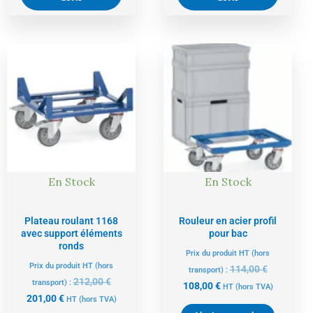
Le
Le
Le
Le
prix
prix
prix
prix
actuel
initial
actuel
initial
est :
était :
est :
était :
201,00 €.
212,00 €.
108,00 €.
114,00 €.
En Stock
En Stock
Plateau roulant 1168
Rouleur en acier profil
avec support éléments
pour bac
ronds
Prix du produit HT (hors
Prix du produit HT (hors
114,00
€
transport) :
212,00
€
transport) :
108,00
€
HT
(hors TVA)
201,00
€
HT
(hors TVA)