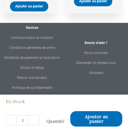
Ajouter au panier
Ajouter au panier
Services
Communication et livraison
Besoin d'aide ?
Conditions générales de vente
Nous contacter
Modalités de paiement et facturation
Demander un rendez-vous
Stocks et délais
Glossaire
Retour d'un produit
Politique de confidentialité
quantité
En Stock
Collaborons
de
Recutement collaborateur
Chariot
Ajouter au
-
+
panier
Quantité
Qui sommes-nous ?
Recrutement stagiaire
dossier