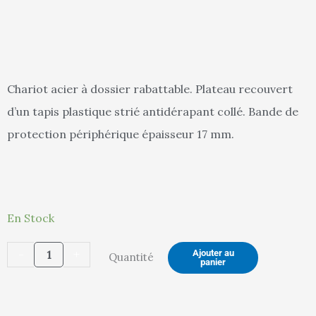
actuel
in
Chariot acier à dossier rabattable. Plateau recouvert
d’un tapis plastique strié antidérapant collé. Bande de
est :
ét
protection périphérique épaisseur 17 mm.
109,00 €.
11
quantité
En Stock
de
-
+
Ajouter au
Quantité
Chariot
panier
dossier
repliable