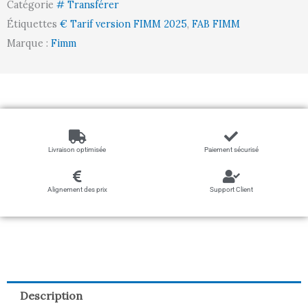
Catégorie
# Transférer
ranchers
Étiquettes
€ Tarif version FIMM 2025
,
FAB FIMM
fixes,
Marque :
Fimm
250
kg
Livraison optimisée
Paiement sécurisé
Alignement des prix
Support Client
Description