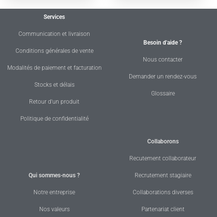
Services
Communication et livraison
Besoin d'aide ?
Conditions générales de vente
Nous contacter
Modalités de paiement et facturation
Demander un rendez-vous
Stocks et délais
Glossaire
Retour d'un produit
Politique de confidentialité
Collaborons
Recutement collaborateur
Qui sommes-nous ?
Recrutement stagiaire
Notre entreprise
Collaborations diverses
Nos valeurs
Partenariat client