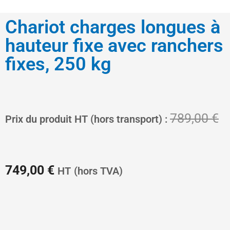
Chariot charges longues à
hauteur fixe avec ranchers
fixes, 250 kg
Le
L
789,00
€
Prix du produit HT (hors transport) :
prix
pr
749,00
€
HT
(hors TVA)
actuel
in