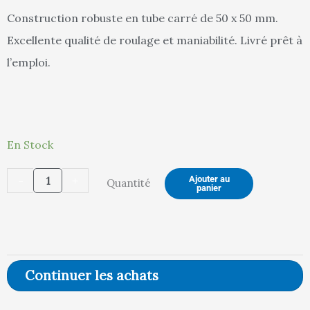
Construction robuste en tube carré de 50 x 50 mm.
Excellente qualité de roulage et maniabilité. Livré prêt à
est :
ét
l’emploi.
749,00 €.
78
quantité
En Stock
de
-
+
Ajouter au
Quantité
Chariot
panier
charges
longues
à
hauteur
Continuer les achats
fixe
avec