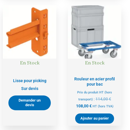
Le
Le
prix
prix
actuel
initial
est :
était :
108,00 €.
114,00 €.
En Stock
En Stock
Rouleur en acier profil
Lisse pour picking
pour bac
Sur devis
Prix du produit HT (hors
114,00
€
transport) :
Demander un
devis
108,00
€
HT
(hors TVA)
Ajouter au panier