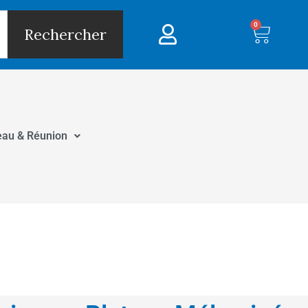
0
Panie
Rechercher
eau & Réunion