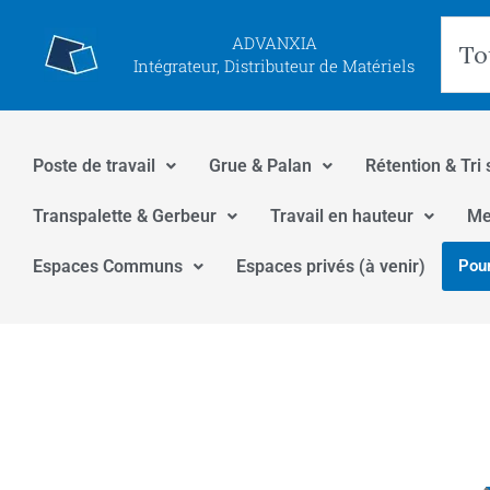
Aller
Rec
ADVANXIA
au
Intégrateur, Distributeur de Matériels
contenu
Poste de travail
Grue & Palan
Rétention & Tri 
Transpalette & Gerbeur
Travail en hauteur
Me
Espaces Communs
Espaces privés (à venir)
Pour