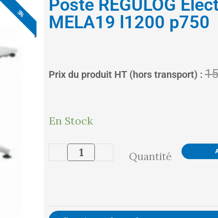
Poste REGULOG Elect
5%
5%
5%
5%
5%
5%
5%
MELA19 l1200 p750
15
Prix du produit HT (hors transport) :
quantité
En Stock
de
-
+
Quantité
Poste
REGULOG
Electrique
-