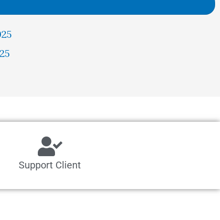
était :
est :
025
1532,00 €.
1455,00 €.
25
Support Client