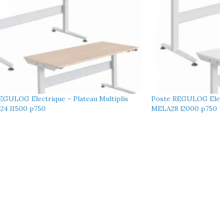
EGULOG Electrique – Plateau Multiplis
Poste REGULOG Elec
24 l1500 p750
MELA28 l2000 p750