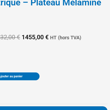
rique – Plateau Mélaminé
Le
Le
32,00
€
1455,00
€
HT
(hors TVA)
prix
prix
Ajouter au panier
initial
actuel