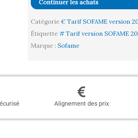
Continuer les achats
Plateau
Catégorie
€ Tarif SOFAME version 2
Mélaminé
Étiquette
# Tarif version SOFAME 20
MELA19
Marque :
Sofame
l1200
p750
écurisé
Alignement des prix