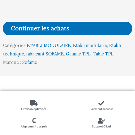
Travail
L1200-
P750
Continuer les achats
MELAMINE
19
Catégories
ETABLI MODULAIRE
,
Etabli modulaire
,
Etabli
mm
technique
,
fabricant SOFAME
,
Gamme TPL
,
Table TPL
hauteur
Marque :
Sofame
819
mm
GA
Livraison optimisée
Paiement sécurisé
Alignement des prix
Support Client