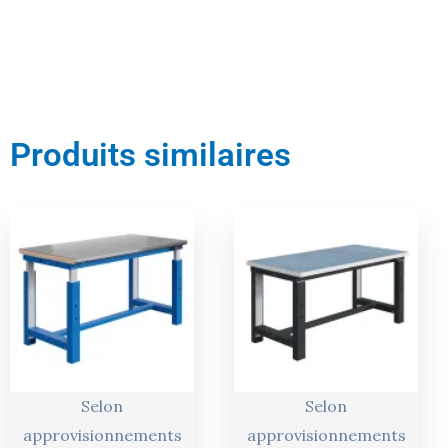
Produits similaires
Le
Le
Le
Le
prix
prix
prix
prix
actuel
initial
actuel
initial
est :
était :
est :
était :
3256,00 €.
3427,00 €.
3067,00 €.
3229,00 €
Selon
Selon
approvisionnements
approvisionnements