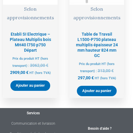
Selon
Selon
approvisionnements
approvisionnements
Etabli SI Electrique –
Table de Travail
Plateau Multiplis bois
L1500-P750 plateau
MH40 l750 p750
multiplis épaisseur 24
Départ
mm hauteur 824 mm
GC
Prix du produit HT (hors
Prix du produit HT (hors
3062,00
€
transport) :
313,00
€
transport) :
2909,00
€
HT
(hors TVA)
297,00
€
HT
(hors TVA)
Ajouter au panier
Ajouter au panier
Services
Communication et livraison
Besoin d'aide ?