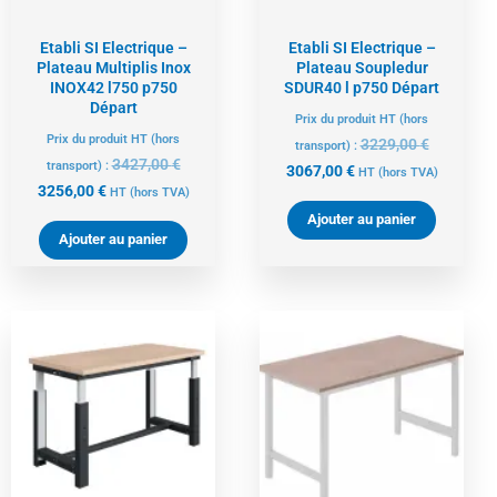
Etabli SI Electrique –
Etabli SI Electrique –
Plateau Multiplis Inox
Plateau Soupledur
INOX42 l750 p750
SDUR40 l p750 Départ
Départ
Prix du produit HT (hors
Prix du produit HT (hors
3229,00
€
transport) :
3427,00
€
transport) :
3067,00
€
HT
(hors TVA)
3256,00
€
HT
(hors TVA)
Ajouter au panier
Ajouter au panier
Le
Le
Le
Le
prix
prix
prix
prix
actuel
initial
actuel
initial
est :
était :
est :
était :
2909,00 €.
3062,00 €.
297,00 €.
313,00 €.