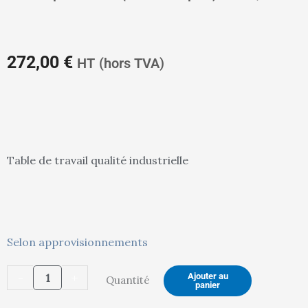
prix
pr
272,00
€
HT
(hors TVA)
actuel
in
Table de travail qualité industrielle
est :
ét
quantité
Selon approvisionnements
de
272,00 €.
28
-
+
Ajouter au
Quantité
Table
panier
de