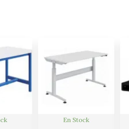
Le
Le
Le
prix
prix
prix
actuel
initial
actuel
est :
était :
est :
.
373,00 €.
1532,00 €.
1455,00 €.
ock
En Stock