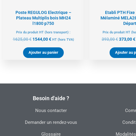
Poste REGULOG Electrique –
Etabli PTH Fixe
Plateau Multiplis bois MH24
Mélaminé MELA28
l1800 p750
Dépar
Prix du produit HT (hors transport) :
Prix du produit HT (ho
1625,00
€
1544,00
€
393,00
€
373,00
€
HT
(hors TVA)
Ajouter au panier
Ajouter au p
Besoin d'aide ?
Nous contacter
Commu
Demander un rendez-vous
Condit
Glossaire
Modalités