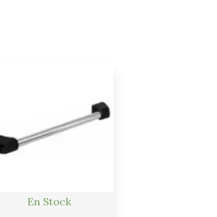
Le
Le
prix
prix
initial
actuel
était :
est :
45,00 €.
43,00 €.
En Stock