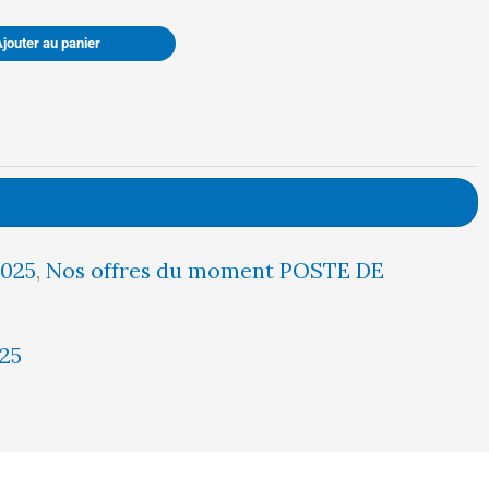
était :
est :
Ajouter au panier
497,00 €.
472,00 €.
2025
,
Nos offres du moment POSTE DE
25