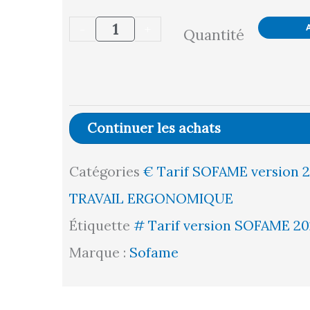
de
-
+
Quantité
SUPP.
INFORMATIQUE
PC
H.
Continuer les achats
REGL.
Catégories
€ Tarif SOFAME version 
PATINS
TRAVAIL ERGONOMIQUE
L700
Étiquette
# Tarif version SOFAME 20
P600
Marque :
Sofame
H1690