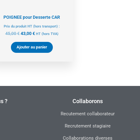
POIGNEE pour Desserte CAR
Prix du produit HT (hors transport) :
45,00
€
43,00
€
HT
(hors TVA)
Ajouter au panier
s ?
Collaborons
Recutement collaborateur
Recrutement stagiaire
Collaborations diverses