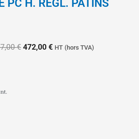
 PC H. REGL. PATINS
Le
Le
7,00
€
472,00
€
HT
(hors TVA)
prix
prix
nt.
initial
actuel