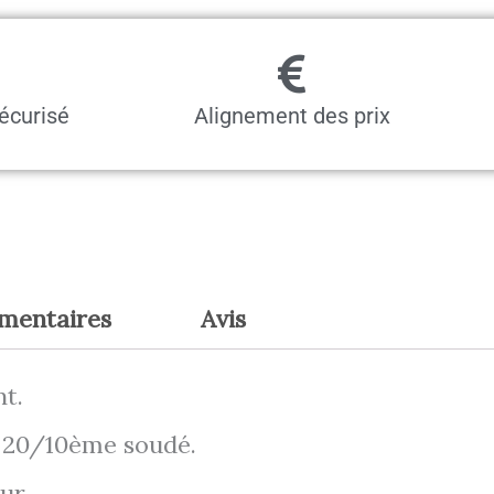
écurisé
Alignement des prix
émentaires
Avis
nt.
r 20/10ème soudé.
ur.