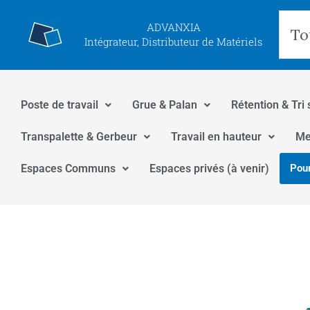
Aller
Rec
ADVANXIA
au
Intégrateur, Distributeur de Matériels
contenu
Poste de travail
Grue & Palan
Rétention & Tri 
Transpalette & Gerbeur
Travail en hauteur
Me
Espaces Communs
Espaces privés (à venir)
Pour