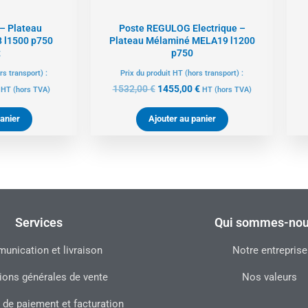
 – Plateau
Poste REGULOG Electrique –
 l1500 p750
Plateau Mélaminé MELA19 l1200
t
p750
rs transport) :
Prix du produit HT (hors transport) :
1532,00
€
1455,00
€
HT
(hors TVA)
HT
(hors TVA)
anier
Ajouter au panier
Services
Qui sommes-nou
nication et livraison
Notre entreprise
ions générales de vente
Nos valeurs
 de paiement et facturation