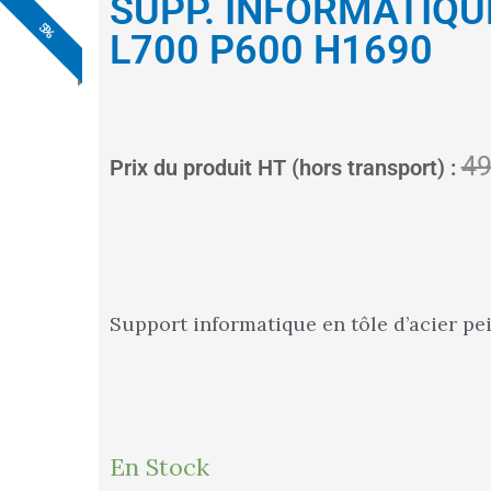
SUPP. INFORMATIQUE
4%
5%
5%
5%
5%
5%
5%
L700 P600 H1690
49
Prix du produit HT (hors transport) :
Support informatique en tôle d’acier pei
quantité
En Stock