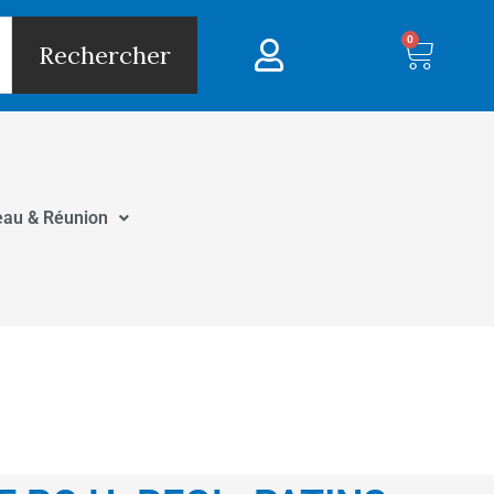
0
Panie
Rechercher
eau & Réunion