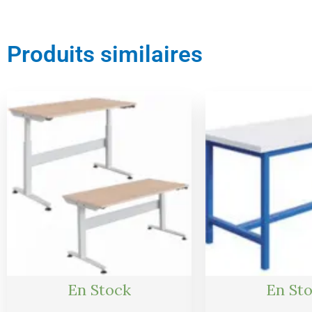
Produits similaires
Le
Le
Le
prix
prix
prix
initial
actuel
initial
était :
est :
était :
1625,00 €.
1544,00 €.
393,00 €
En Stock
En St