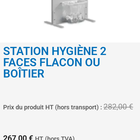
STATION HYGIÈNE 2
FACES FLACON OU
BOÎTIER
Le
L
282,00
€
Prix du produit HT (hors transport) :
prix
pr
267,00
€
HT
(hors TVA)