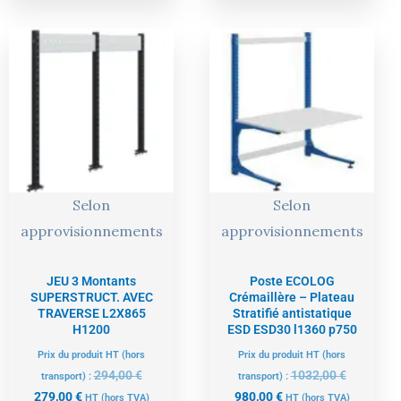
Le
Le
Le
Le
prix
prix
prix
prix
actuel
initial
actuel
initial
est :
était :
est :
était :
279,00 €.
294,00 €.
980,00 €.
1032,00 €
Selon
Selon
approvisionnements
approvisionnements
JEU 3 Montants
Poste ECOLOG
SUPERSTRUCT. AVEC
Crémaillère – Plateau
TRAVERSE L2X865
Stratifié antistatique
H1200
ESD ESD30 l1360 p750
Prix du produit HT (hors
Prix du produit HT (hors
294,00
€
1032,00
€
transport) :
transport) :
279,00
€
980,00
€
HT
(hors TVA)
HT
(hors TVA)