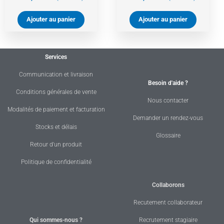
Ajouter au panier
Ajouter au panier
Services
Communication et livraison
Besoin d'aide ?
Conditions générales de vente
Nous contacter
Modalités de paiement et facturation
Demander un rendez-vous
Stocks et délais
Glossaire
Retour d'un produit
Politique de confidentialité
Collaborons
Recutement collaborateur
Qui sommes-nous ?
Recrutement stagiaire