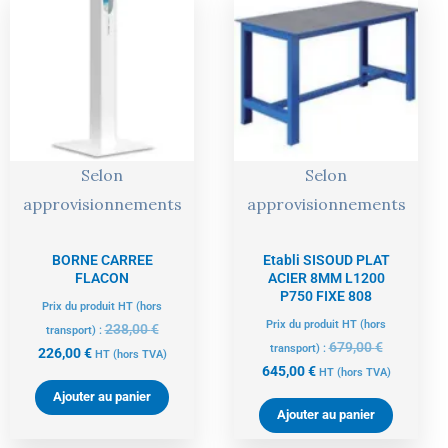
prix
prix
prix
prix
actuel
initial
actuel
initial
est :
était :
est :
était :
226,00 €.
238,00 €.
645,00 €.
679,00 €.
Selon
Selon
approvisionnements
approvisionnements
BORNE CARREE
Etabli SISOUD PLAT
FLACON
ACIER 8MM L1200
P750 FIXE 808
Prix du produit HT (hors
Prix du produit HT (hors
238,00
€
transport) :
679,00
€
transport) :
226,00
€
HT
(hors TVA)
645,00
€
HT
(hors TVA)
Ajouter au panier
Ajouter au panier