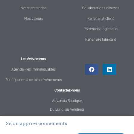
Notre entreprise
Collaborations diverses
Nos valeurs
Partenariat client
Partenariat logistique
Partenaire fabricant
Les évévements
Agenda - les immanquables
Participation à certains événements
Contactez-nous
Advanxia Boutique
Du Lundi au Vendredi
de 08h30 à 12h30 et 13h30 à 18h30
quantité
Selon approvisionnements
Tél. : 02 23 42 17 47
de