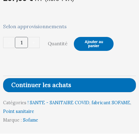
quantité
Selon approvisionnements
actuel
in
de
-
+
Ajouter au
Quantité
STATION
panier
HYGIÈNE
est :
ét
2
FACES
FLACON
Continuer les achats
OU
267,00 €.
28
BOÎTIER
Catégories
! SANTE - SANITAIRE COVID
,
fabricant SOFAME
,
Point sanitaire
Marque :
Sofame