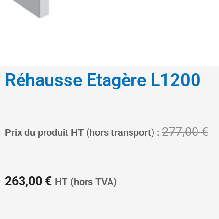
Réhausse Etagère L1200
Le
L
277,00
€
Prix du produit HT (hors transport) :
prix
pr
263,00
€
HT
(hors TVA)