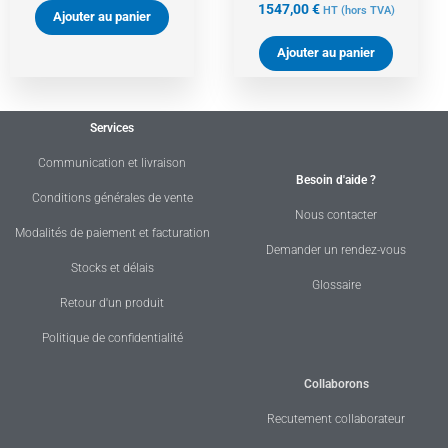
1547,00
€
HT
(hors TVA)
Ajouter au panier
Ajouter au panier
Services
Communication et livraison
Besoin d'aide ?
Conditions générales de vente
Nous contacter
Modalités de paiement et facturation
Demander un rendez-vous
Stocks et délais
Glossaire
Retour d'un produit
Politique de confidentialité
Collaborons
Recutement collaborateur