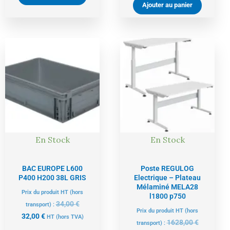
Ajouter au panier
Le
Le
Le
Le
prix
prix
prix
prix
actuel
initial
actuel
initial
est :
était :
est :
était :
32,00 €.
34,00 €.
1547,00 €.
1628,00 €
En Stock
En Stock
BAC EUROPE L600
Poste REGULOG
P400 H200 38L GRIS
Electrique – Plateau
Mélaminé MELA28
Prix du produit HT (hors
l1800 p750
34,00
€
transport) :
Prix du produit HT (hors
32,00
€
HT
(hors TVA)
1628,00
€
transport) :