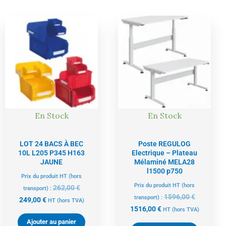
Le
Le
Le
Le
prix
prix
prix
prix
actuel
initial
actuel
initial
est :
était :
est :
était :
249,00 €.
262,00 €.
1516,00 €.
1596,00 €
En Stock
En Stock
LOT 24 BACS À BEC
Poste REGULOG
10L L205 P345 H163
Electrique – Plateau
JAUNE
Mélaminé MELA28
l1500 p750
Prix du produit HT (hors
Prix du produit HT (hors
262,00
€
transport) :
1596,00
€
transport) :
249,00
€
HT
(hors TVA)
1516,00
€
HT
(hors TVA)
Ajouter au panier