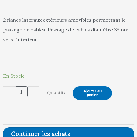
actuel
in
2 flancs latéraux extérieurs amovibles permettant le
passage de câbles. Passage de câbles diamètre 35mm
est :
ét
vers l’intérieur.
263,00 €.
27
quantité
En Stock
de
-
+
Ajouter au
Quantité
Réhausse
panier
Etagère
L1200
Continuer les achats