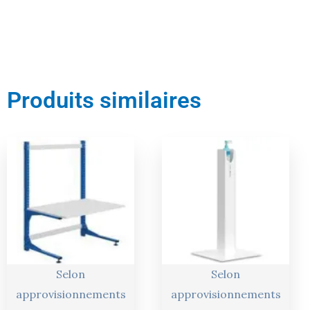
Produits similaires
Le
Le
Le
Le
prix
prix
prix
prix
actuel
initial
actuel
initial
est :
était :
est :
était :
624,00 €.
657,00 €.
226,00 €.
238,00 €.
Selon
Selon
approvisionnements
approvisionnements