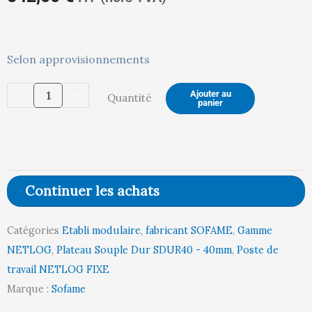
quantité
Selon approvisionnements
actuel
in
de
-
+
Ajouter au
Quantité
Poste
panier
NETLOG
est :
ét
Fixe
-
Plateau
Continuer les achats
Soupledur
542,00 €.
57
SDUR40
Catégories
Etabli modulaire
,
fabricant SOFAME
,
Gamme
l1000
NETLOG
,
Plateau Souple Dur SDUR40 - 40mm
,
Poste de
p750
travail NETLOG FIXE
Marque :
Sofame