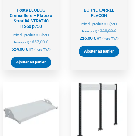
Poste ECOLOG
BORNE CARREE
Crémaillère – Plateau
FLACON
Stratifié STRAT40
Prix du produit HT (hors
l1360 p750
238,00
€
transport) :
Prix du produit HT (hors
226,00
€
HT
(hors TVA)
657,00
€
transport) :
624,00
€
HT
(hors TVA)
Ajouter au panier
Ajouter au panier
Le
Le
Le
Le
prix
prix
prix
prix
actuel
initial
actuel
initial
est :
était :
est :
était :
103,00 €.
108,00 €.
279,00 €.
294,00 €.