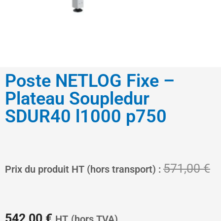
Poste NETLOG Fixe –
Plateau Soupledur
SDUR40 l1000 p750
Le
L
571,00
€
Prix du produit HT (hors transport) :
prix
pr
542,00
€
HT
(hors TVA)