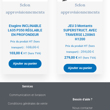
Selon
Selon
approvisionnements
approvisionnements
Etagère INCLINABLE
JEU 3 Montants
L635 P350 RÉGLABLE
SUPERSTRUCT. AVEC
EN PROFONDEUR
TRAVERSE L2X865
H1200
Prix du produit HT (hors
Prix du produit HT (hors
108,00
€
transport) :
294,00
€
transport) :
103,00
€
HT
(hors TVA)
279,00
€
HT
(hors TVA)
Ajouter au panier
Ajouter au panier
Services
Communication et livraison
Besoin d'aide ?
Conditions générales de vente
Nous contacter