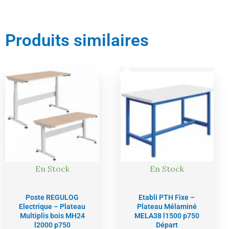
Produits similaires
Le
Le
Le
Le
prix
prix
prix
prix
actuel
initial
actuel
initial
est :
était :
est :
était :
1567,00 €.
1649,00 €.
388,00 €.
408,00 €.
En Stock
En Stock
Poste REGULOG
Etabli PTH Fixe –
Electrique – Plateau
Plateau Mélaminé
Multiplis bois MH24
MELA38 l1500 p750
l2000 p750
Départ