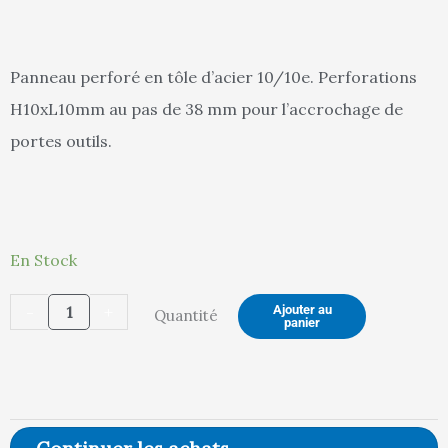
actuel
in
Panneau perforé en tôle d’acier 10/10e. Perforations
H10xL10mm au pas de 38 mm pour l’accrochage de
est :
ét
portes outils.
183,00 €.
19
quantité
En Stock
de
-
+
Ajouter au
Quantité
PanneauPERFORÉ
panier
AVEC
2
Montants
L1800