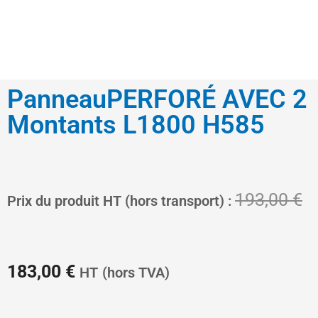
PanneauPERFORÉ AVEC 2
Montants L1800 H585
Le
L
193,00
€
Prix du produit HT (hors transport) :
prix
pr
183,00
€
HT
(hors TVA)