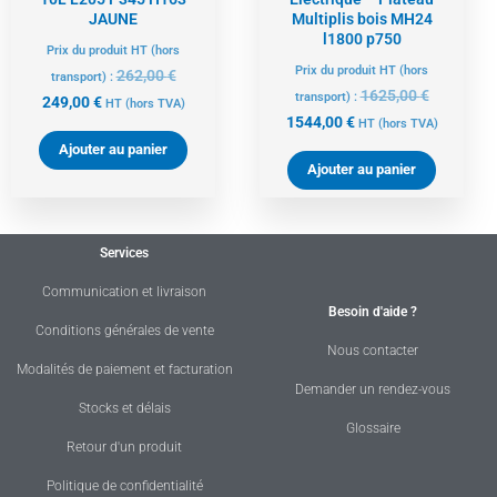
JAUNE
Multiplis bois MH24
l1800 p750
Prix du produit HT (hors
Prix du produit HT (hors
262,00
€
transport) :
1625,00
€
transport) :
249,00
€
HT
(hors TVA)
1544,00
€
HT
(hors TVA)
Ajouter au panier
Ajouter au panier
Services
Communication et livraison
Besoin d'aide ?
Conditions générales de vente
Nous contacter
Modalités de paiement et facturation
Demander un rendez-vous
Stocks et délais
Glossaire
Retour d'un produit
Politique de confidentialité