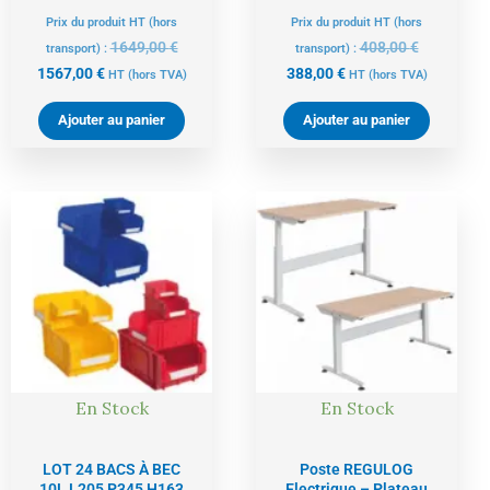
Prix du produit HT (hors
Prix du produit HT (hors
1649,00
€
408,00
€
transport) :
transport) :
1567,00
€
388,00
€
HT
(hors TVA)
HT
(hors TVA)
Ajouter au panier
Ajouter au panier
Le
Le
Le
Le
prix
prix
prix
prix
actuel
initial
actuel
initial
est :
était :
est :
était :
249,00 €.
262,00 €.
1544,00 €.
1625,00 €
En Stock
En Stock
LOT 24 BACS À BEC
Poste REGULOG
10L L205 P345 H163
Electrique – Plateau