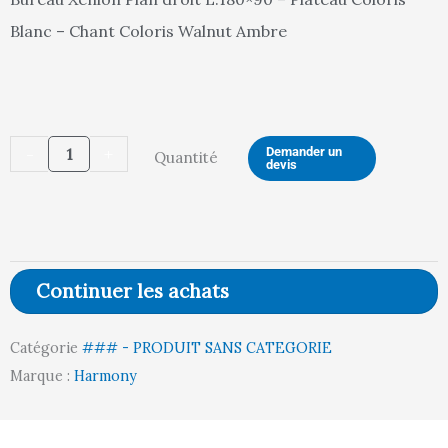
Blanc – Chant Coloris Walnut Ambre
quantité
-
+
Demander un
Quantité
devis
de
BUREAU
XENION
(BLANC
Continuer les achats
/
WALNUT
Catégorie
### - PRODUIT SANS CATEGORIE
AMBRE)
Marque :
Harmony